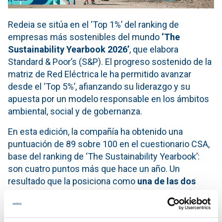
Redeia se sitúa en el ‘Top 1%’ del ranking de
empresas más sostenibles del mundo
‘The
Sustainability Yearbook 2026’
, que elabora
Standard & Poor’s (S&P). El progreso sostenido de la
matriz de Red Eléctrica le ha permitido avanzar
desde el ‘Top 5%’, afianzando su liderazgo y su
apuesta por un modelo responsable en los ámbitos
ambiental, social y de gobernanza.
En esta edición, la compañía ha obtenido una
puntuación de 89 sobre 100 en el cuestionario CSA,
base del ranking de ‘The Sustainability Yearbook’:
son cuatro puntos más que hace un año. Un
resultado que la posiciona como
una de las dos
empresas que han obtenido esta distinción (‘Top
1%’) en España y entre las 70 en conseguirlo en
todo el mundo
. También la ubica entre las primeras