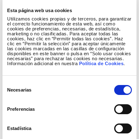
del sector eléctrico a nivel internacional.
Esta página web usa cookies
Este anuario de S&P, que se publica desde 2004,
Utilizamos cookies propias y de terceros, para garantizar
el correcto funcionamiento de esta web, así como
emplea el método de Evaluación de Sostenibilidad
cookies de preferencias, necesarias, de estadística,
Corporativa (CSA). En 2026, más de 9.200 empresas
marketing o no clasificadas. Para aceptar todas las
cookies, haz clic en “Permitir todas las cookies”. Haz
han optado a este reconocimiento, de las cuales
clic en “Permitir la selección” para aceptar únicamente
las cookies marcadas en las casillas de configuración
finalmente solo 848 han logrado formar parte de la
disponibles en este banner o pulsa en “Solo usar cookies
selección. El hito logrado por Redeia facilita a
necesarias” para rechazar las cookies no necesarias.
Información adicional en nuestra
Política de Cookies
.
inversores y otros grupos de interés una visión clara
y transparente del desempeño de la compañía,
reforzando la confianza y el compromiso con la
Selección
creación de valor a largo plazo.
Necesarias
de
consentimiento
“En Redeia llevamos años trabajando con la
convicción de que el compromiso debe trasladarse
Preferencias
a la acción y fruto de ese esfuerzo continuado llega
el reconocimiento. En tan solo dos años, hemos
Estadística
logrado evolucionar desde el 10% de empresas más