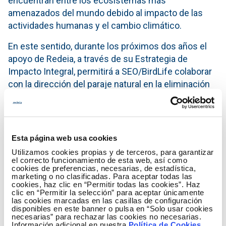
encuentran entre los ecosistemas más
amenazados del mundo debido al impacto de las
actividades humanas y el cambio climático.
En este sentido, durante los próximos dos años el
apoyo de Redeia, a través de su Estrategia de
Impacto Integral, permitirá a SEO/BirdLife colaborar
con la dirección del paraje natural en la eliminación
de vegetación exótica invasora, jornadas de limpieza
participativa en la playa, labores de reforestación,
sensibilización social, seguimiento de avifauna y
anillamiento científico, implicando a la población
Esta página web usa cookies
local en la conservación de las marismas del Odiel y
Utilizamos cookies propias y de terceros, para garantizar
su biodiversidad.
el correcto funcionamiento de esta web, así como
cookies de preferencias, necesarias, de estadística,
marketing o no clasificadas. Para aceptar todas las
Para
Carlos Molina, técnico de SEO/BirdLife
, “la
cookies, haz clic en “Permitir todas las cookies”. Haz
Reserva de la Biosfera de Marismas del Odiel tiene
clic en “Permitir la selección” para aceptar únicamente
las cookies marcadas en las casillas de configuración
unas características ecológicas que la convierten
disponibles en este banner o pulsa en “Solo usar cookies
necesarias” para rechazar las cookies no necesarias.
en un lugar fundamental para el paso migratorio y
Información adicional en nuestra
Política de Cookies
.