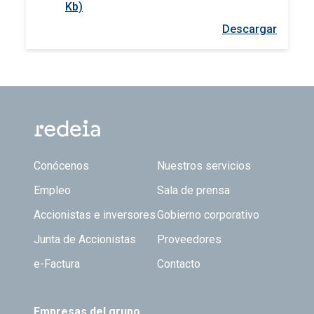
Kb)
Descargar
Footer TOP
Conócenos
Nuestros servicios
Empleo
Sala de prensa
Accionistas e inversores
Gobierno corporativo
Junta de Accionistas
Proveedores
e-Factura
Contacto
Empresas del grupo