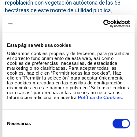
repoblación con vegetación autóctona de las 53
hectáreas de este monte de utilidad pública,
afectadas por un incendio forestal en el año 2012.
La plantación de arbolado contribuirá a restaurar el
paisaje y el hábitat para la fauna silvestre, y a
proteger el suelo contra la erosión y la pérdida de
Esta página web usa cookies
nutrientes y de materia orgánica.
Utilizamos cookies propias y de terceros, para garantizar
el correcto funcionamiento de esta web, así como
La colaboración suscrita, que tiene una duración de
cookies de preferencias, necesarias, de estadística,
marketing o no clasificadas. Para aceptar todas las
dos años, lleva asociada el desarrollo de actividades
cookies, haz clic en “Permitir todas las cookies”. Haz
divulgativas y de educación ambiental para
clic en “Permitir la selección” para aceptar únicamente
las cookies marcadas en las casillas de configuración
concienciar a la población sobre la importancia de la
disponibles en este banner o pulsa en “Solo usar cookies
protección de los espacios naturales.
necesarias” para rechazar las cookies no necesarias.
Información adicional en nuestra
Política de Cookies
.
La conservación del patrimonio natural responde al
compromiso del Grupo Red Eléctrica con la
Selección
biodiversidad, como principio básico de su política
Necesarias
de
ambiental, promoviendo su conservación mediante
consentimiento
el impulso de proyectos en colaboración con las