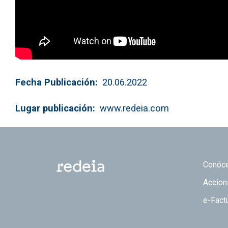
Fecha Publicación
20.06.2022
Lugar publicación
www.redeia.com
Footer
Conóc
Accion
e-Fact