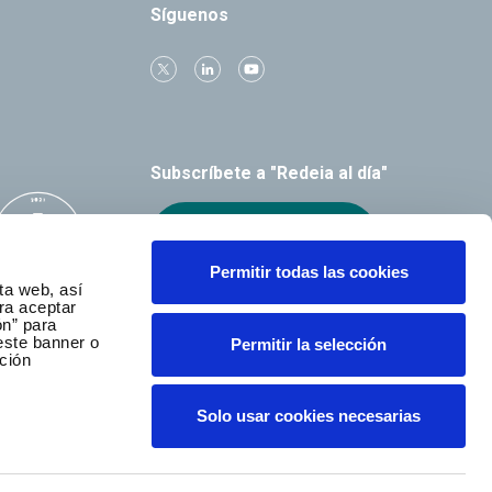
Síguenos
Subscríbete a "Redeia al día"
Recibe el boletín
Permitir todas las cookies
ta web, así
ra aceptar
ón” para
este banner o
Permitir la selección
ción
Solo usar cookies necesarias