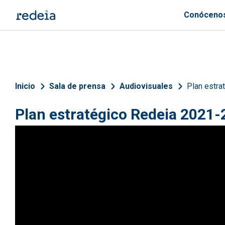
Pasar al contenido principal
Conóceno
Sobrescribir enlaces de 
Inicio
Sala de prensa
Audiovisuales
Plan estra
Plan estratégico Redeia 2021