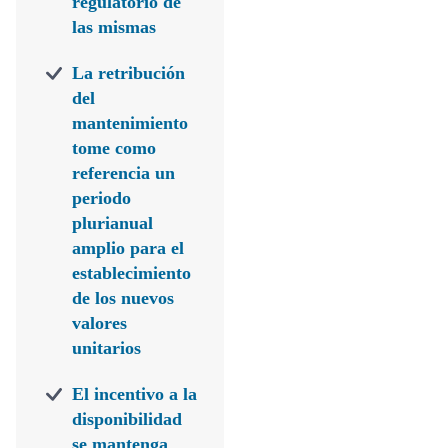
regulatorio de
las mismas
La retribución
del
mantenimiento
tome como
referencia un
periodo
plurianual
amplio para el
establecimiento
de los nuevos
valores
unitarios
El incentivo a la
disponibilidad
se mantenga