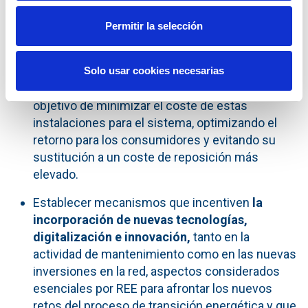
energía y clima, con una metodología clara y
predecible, que otorgue seguridad jurídica.
Permitir la selección
Establecer un esquema de incentivos adecuado
que permita
mantener en servicio las
Solo usar cookies necesarias
instalaciones
que agotan su vida útil con el
objetivo de minimizar el coste de estas
instalaciones para el sistema, optimizando el
retorno para los consumidores y evitando su
sustitución a un coste de reposición más
elevado.
Establecer mecanismos que incentiven
la
incorporación de nuevas tecnologías,
digitalización e innovación,
tanto en la
actividad de mantenimiento como en las nuevas
inversiones en la red, aspectos considerados
esenciales por REE para afrontar los nuevos
retos del proceso de transición energética y que