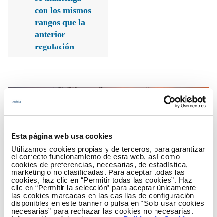
con los mismos
rangos que la
anterior
regulación
Esta página web usa cookies
Las alegaciones presentadas tienen como objetivo
Utilizamos cookies propias y de terceros, para garantizar
contribuir a que el entorno regulatorio permita que la
el correcto funcionamiento de esta web, así como
compañía pueda hacer frente a su papel clave como
cookies de preferencias, necesarias, de estadística,
marketing o no clasificadas. Para aceptar todas las
operador del sistema eléctrico y transportista ante
cookies, haz clic en “Permitir todas las cookies”. Haz
el importante reto de integración de energías
clic en “Permitir la selección” para aceptar únicamente
las cookies marcadas en las casillas de configuración
renovables que representa el Plan Nacional
disponibles en este banner o pulsa en “Solo usar cookies
Integrado de Energía y Clima.
necesarias” para rechazar las cookies no necesarias.