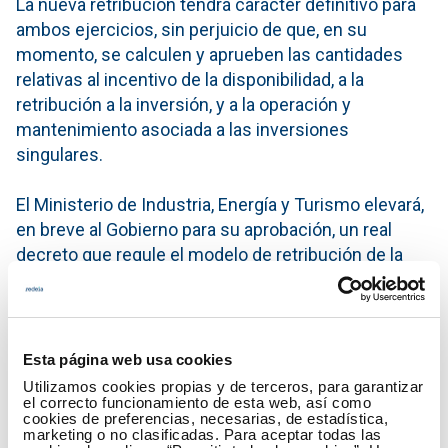
La nueva retribución tendrá carácter definitivo para
ambos ejercicios, sin perjuicio de que, en su
momento, se calculen y aprueben las cantidades
relativas al incentivo de la disponibilidad, a la
retribución a la inversión, y a la operación y
mantenimiento asociada a las inversiones
singulares.
El Ministerio de Industria, Energía y Turismo elevará,
en breve al Gobierno para su aprobación, un real
decreto que regule el modelo de retribución de la
actividad de transporte en el futuro.
Para Red Eléctrica, el ajuste estimado de 100
millones de euros supone un impacto negativo
Esta página web usa cookies
relevante y viene a sumarse a los distintos recortes
Utilizamos cookies propias y de terceros, para garantizar
realizados desde abril de 2012, cifrados en más de
el correcto funcionamiento de esta web, así como
cookies de preferencias, necesarias, de estadística,
440 millones de euros. Fundamentalmente, estos
marketing o no clasificadas. Para aceptar todas las