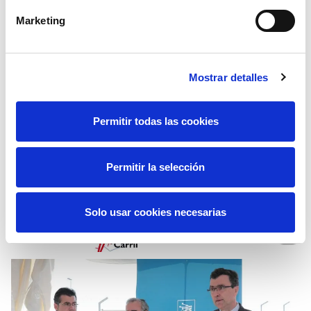
toda su información escrita y audiovisual en la
Marketing
cuenta de Twitter
@RevistaREE
.
También en Facebook en la cuenta
Revista
Entrelíneas
.
Mostrar detalles
Permitir todas las cookies
Permitir la selección
Solo usar cookies necesarias