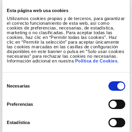
Balsicas.
Esta página web usa cookies
De esta manera, se va a garantizar la calidad del
Utilizamos cookies propias y de terceros, para garantizar
el correcto funcionamiento de esta web, así como
suministro eléctrico del municipio de Torre
cookies de preferencias, necesarias, de estadística,
Pacheco, así como de las pedanías del sur de
marketing o no clasificadas. Para aceptar todas las
cookies, haz clic en “Permitir todas las cookies”. Haz
Murcia -Gea y Truyols, Avileses, Sucina, y
clic en “Permitir la selección” para aceptar únicamente
las cookies marcadas en las casillas de configuración
Valladolises- y de parte del término de San Javier,
disponibles en este banner o pulsa en “Solo usar cookies
reforzando sus instalaciones de distribución de
necesarias” para rechazar las cookies no necesarias.
Información adicional en nuestra
Política de Cookies
.
energía eléctrica y dotándolas de mayor capacidad y
robustez.
Selección
Iberdrola ha registrado en 2013 la mejor calidad de
Necesarias
de
suministro eléctrico de la historia en la Región de
consentimiento
Murcia y ha reducido un 17,5% la duración de las
incidencias respecto a 2012.
Preferencias
Estadística
El Gabinete de Prensa de Red Eléctrica publica