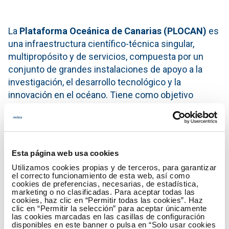
La
Plataforma Oceánica de Canarias (PLOCAN)
es
una infraestructura científico-técnica singular,
multipropósito y de servicios, compuesta por un
conjunto de grandes instalaciones de apoyo a la
investigación, el desarrollo tecnológico y la
innovación en el océano. Tiene como objetivo
genérico ser la infraestructura más eficaz en el
contexto internacional para hacer posible la mejor
investigación, desarrollo tecnológico e innovación
de acceso eficiente al océano en profundidades
Esta página web usa cookies
crecientes, de forma medioambientalmente
Utilizamos cookies propias y de terceros, para garantizar
sostenible. Está cofinanciada por los Gobiernos de
el correcto funcionamiento de esta web, así como
España y Canarias, a través del Ministerio de
cookies de preferencias, necesarias, de estadística,
marketing o no clasificadas. Para aceptar todas las
Economía y Competitividad (MINECO) y de la
cookies, haz clic en “Permitir todas las cookies”. Haz
clic en “Permitir la selección” para aceptar únicamente
Agencia Canaria de Investigación, Innovación y
las cookies marcadas en las casillas de configuración
Sociedad de la Información (ACIISI) y el Fondo
disponibles en este banner o pulsa en “Solo usar cookies