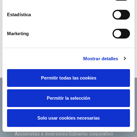
Estadística
El Gabinete de Prensa de Red Eléctrica publica
toda su información escrita y audiovisual en la
Marketing
cuenta de Twitter
@RevistaREE
.
También en Facebook en la cuenta
Revista
Mostrar detalles
Entrelíneas
.
Permitir todas las cookies
Permitir la selección
Footer TOP
Conócenos
Nuestros servicios
Solo usar cookies necesarias
Empleo
Sala de prensa
Accionistas e inversores
Gobierno corporativo