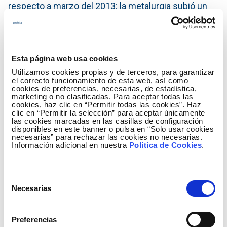
respecto a marzo del 2013: la metalurgia subió un
2,8%, la industria química un 9,7%, la fabricación de
otros productos minerales no metálicos un 14,3%, la
industria de la alimentación un 4,7% y la del papel un
3%.
Esta página web usa cookies
Utilizamos cookies propias y de terceros, para garantizar
Asimismo, las actividades que más han aportado al
el correcto funcionamiento de esta web, así como
cookies de preferencias, necesarias, de estadística,
crecimiento del consumo de las grandes empresas
marketing o no clasificadas. Para aceptar todas las
han sido: la coquerías y refino de petróleo, con un
cookies, haz clic en “Permitir todas las cookies”. Haz
clic en “Permitir la selección” para aceptar únicamente
aumento del 64,6%, la fabricación de otros
las cookies marcadas en las casillas de configuración
productos minerales no metálicos (14,3%), la
disponibles en este banner o pulsa en “Solo usar cookies
necesarias” para rechazar las cookies no necesarias.
industria química (9,7%), la metalurgia (2,8%) y la
Información adicional en nuestra
Política de Cookies
.
captación, depuración y distribución de agua
(13,5%).
Selección
Los datos de consumo eléctrico mensual de cada
Necesarias
de
una de las actividades económicas se pueden
consentimiento
encontrar con más detalle en la
sección del IRE
en la
Preferencias
web de Red Eléctrica.