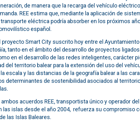
neración, de manera que la recarga del vehículo eléctric
demanda. REE estima que, mediante la aplicación de siste
de transporte eléctrica podría absorber en los próximos añ
omovilístico español.
al proyecto Smart City suscrito hoy entre el Ayuntamient
ía, tanto en el ámbito del desarrollo de proyectos ligados
omo en el desarrollo de las redes inteligentes, carácter p
 del territorio balear para la extensión del uso del vehícu
la escala y las distancias de la geografía balear a las car
s determinantes de sostenibilidad asociados al territorio 
las.
e ambos acuerdos REE, transportista único y operador del
n las islas desde el año 2004, refuerza su compromiso co
e las Islas Baleares.