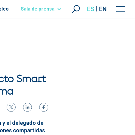
ES
EN
pleo
Sala de prensa
ecto Smart
lma
a y el delegado de
ciones compartidas