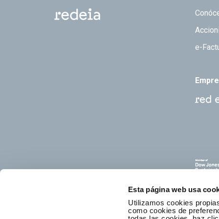
Footer
Conóc
Accion
e-Fact
Empre
Esta página web usa cook
Utilizamos cookies propias
como cookies de preferenci
todas las cookies, haz clic