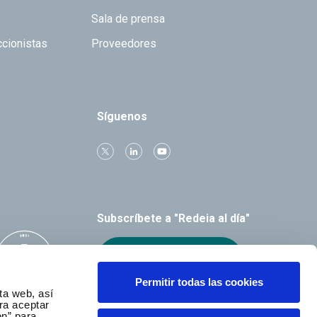
Sala de prensa
ccionistas
Proveedores
Síguenos
Subscríbete a "Redeia al día"
Recibe el boletín
Permitir todas las cookies
ta web, así
ra aceptar
ón” para