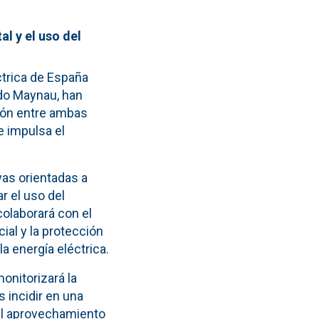
l y el uso del
ctrica de España
rdo Maynau, han
ción entre ambas
e impulsa el
vas orientadas a
r el uso del
colaborará con el
ial y la protección
a energía eléctrica.
onitorizará la
s incidir en una
 el aprovechamiento