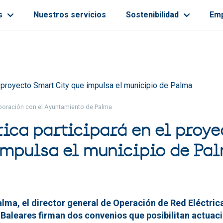
s
Nuestros servicios
Sostenibilidad
Em
ayuda a la navegación
el proyecto Smart City que impulsa el municipio de Palma
boración con el Ayuntamiento de Palma
rica participará en el proy
impulsa el municipio de Pa
alma, el director general de Operación de Red Eléctric
 Baleares firman dos convenios que posibilitan actua