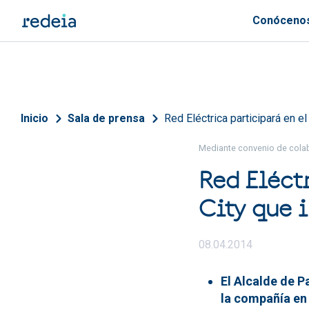
Pasar al contenido principal
Conóceno
Sobrescribir enlaces de 
Inicio
Sala de prensa
Red Eléctrica participará en 
Mediante convenio de cola
Red Eléct
City que 
08.04.2014
El Alcalde de P
la compañía en