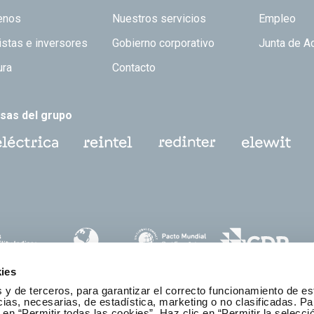
 TOP
enos
Nuestros servicios
Empleo
istas e inversores
Gobierno corporativo
Junta de A
ura
Contacto
sas del grupo
ies
 y de terceros, para garantizar el correcto funcionamiento de es
as, necesarias, de estadística, marketing o no clasificadas. Pa
 en “Permitir todas las cookies”. Haz clic en “Permitir la selecci