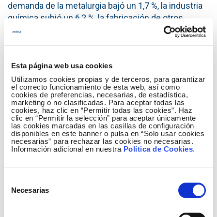
demanda de la metalurgia bajó un 1,7 %, la industria
química subió un 6,2 %, la fabricación de otros
productos minerales no metálicos aumentó un 17,1
%, la industria de la alimentación también aumentó
un 2,5 % y la del papel bajó un 1,2 %.
Esta página web usa cookies
Asimismo, las actividades que más han aportado al
Utilizamos cookies propias y de terceros, para garantizar
crecimiento del consumo de las grandes empresas
el correcto funcionamiento de esta web, así como
cookies de preferencias, necesarias, de estadística,
han sido: la fabricación de otros productos
marketing o no clasificadas. Para aceptar todas las
minerales no metálicos con un aumento del 17,1%,
cookies, haz clic en “Permitir todas las cookies”. Haz
clic en “Permitir la selección” para aceptar únicamente
la captación, depuración y distribución de agua (18
las cookies marcadas en las casillas de configuración
disponibles en este banner o pulsa en “Solo usar cookies
%), la industria química (6,2 %), el transporte
necesarias” para rechazar las cookies no necesarias.
terrestre y por tubería (11,7 %) y la agricultura,
Información adicional en nuestra
Política de Cookies
.
ganadería y caza (23,9 %).
Los datos de consumo eléctrico mensual de cada
Selección
una de las actividades económicas se pueden
Necesarias
de
encontrar con más detalle en la
sección del IRE
en la
consentimiento
web de Red Eléctrica.