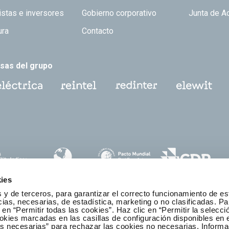
istas e inversores
Gobierno corporativo
Junta de A
ura
Contacto
sas del grupo
ies
 y de terceros, para garantizar el correcto funcionamiento de es
as, necesarias, de estadística, marketing o no clasificadas. Pa
 en “Permitir todas las cookies”. Haz clic en “Permitir la selecci
okies marcadas en las casillas de configuración disponibles en 
es necesarias” para rechazar las cookies no necesarias. Informa