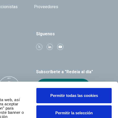
ccionistas
Proveedores
Síguenos
Subscríbete a "Redeia al día"
Recibe el boletín
Permitir todas las cookies
ta web, así
ra aceptar
ón” para
este banner o
Permitir la selección
ción