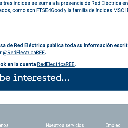
s tres índices se suma a la presencia de Red Eléctrica en
tados, como son FTSE4Good y la familia de índices MSCI
sa de Red Eléctrica publica toda su información escrit
er
@RedElectricaREE
.
ok en la cuenta
RedElectricaREE
.
be interested...
 TOP
enos
Nuestros servicios
Empleo