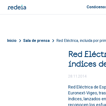
Pasar al contenido principal
Conóceno
Sobrescribir enlaces de 
Inicio
Sala de prensa
Red Eléctrica, incluida por pr
Red Eléct
índices d
28.11.2014
Red Eléctrica de Esp
Euronext-Vigeo, tra
índices, lanzados en
reconocen los esfu