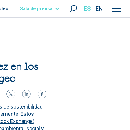
ES
EN
pleo
Sala de prensa
ez en los
igeo
s de sostenibilidad
ntemente. Estos
tock Exchange
),
mbiental, social y