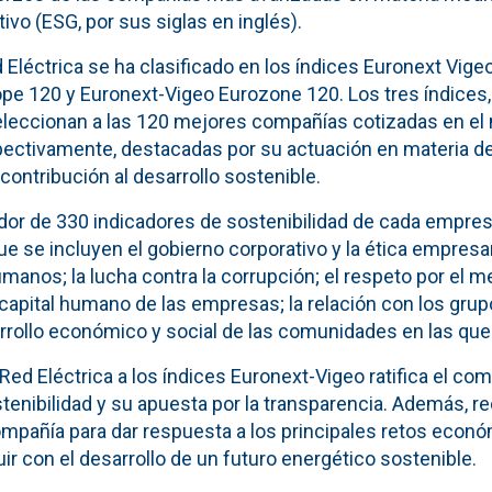
ivo (ESG, por sus siglas en inglés).
Eléctrica se ha clasificado en los índices Euronext Vige
pe 120 y Euronext-Vigeo Eurozone 120. Los tres índices,
leccionan a las 120 mejores compañías cotizadas en el
spectivamente, destacadas por su actuación en materia d
 contribución al desarrollo sostenible.
edor de 330 indicadores de sostenibilidad de cada empre
 que se incluyen el gobierno corporativo y la ética empres
anos; la lucha contra la corrupción; el respeto por el m
apital humano de las empresas; la relación con los grupos
arrollo económico y social de las comunidades en las que
Red Eléctrica a los índices Euronext-Vigeo ratifica el co
tenibilidad y su apuesta por la transparencia. Además, r
pañía para dar respuesta a los principales retos econ
uir con el desarrollo de un futuro energético sostenible.