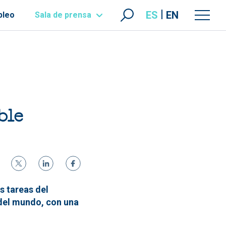
ES
EN
pleo
Sala de prensa
ble
s tareas
del
 del mundo, con una