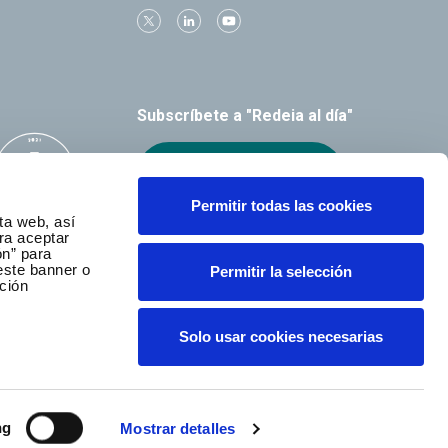
Subscríbete a "Redeia al día"
Recibe el boletín
Permitir todas las cookies
ta web, así
ra aceptar
ón” para
este banner o
Permitir la selección
ción
Solo usar cookies necesarias
ng
Mostrar detalles
a © Todos los derechos reservados