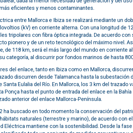
 balear, dada la menor necesidad de generación y del uso
ás eficientes y menos contaminantes.
ctrica entre Mallorca e Ibiza se realizará mediante un do
ovoltios (kV) en corriente alterna. Con una longitud de 1
es tripolares con fibra óptica integrada. De acuerdo con 
cto pionero y de un reto tecnológico del máximo nivel. Así
, de 118 km, será el más largo del mundo en corriente al
u categoría, al discurrir por fondos marinos de hasta 80
res del enlace, tanto en Ibiza como en Mallorca, discurre
trazado discurren desde Talamanca hasta la subestación d
 Santa Eulalia del Río. En Mallorca, los 3 km del trazado 
a Ponça hasta el punto de entrada del enlace en la Bahía
ado anterior del enlace Mallorca-Península.
2 ha buscado en todo momento la conservación del patrim
 hábitats naturales (terrestre y marino), de acuerdo con e
Eléctrica mantiene con la sostenibilidad. Desde la fase 