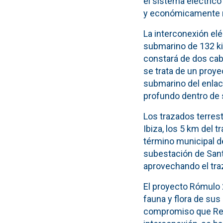
el sistema eléctrico
y económicamente m
La interconexión elé
submarino de 132 kil
constará de dos cabl
se trata de un proye
submarino del enlace
profundo dentro de s
Los trazados terrest
Ibiza, los 5 km del 
término municipal de
subestación de Sant
aprovechando el traz
El proyecto Rómulo 
fauna y flora de sus
compromiso que Red 