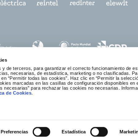
ies
 y de terceros, para garantizar el correcto funcionamiento de es
as, necesarias, de estadística, marketing o no clasificadas. Pa
 en “Permitir todas las cookies”. Haz clic en “Permitir la selecci
okies marcadas en las casillas de configuración disponibles en 
es necesarias” para rechazar las cookies no necesarias. Informa
anal ético y de cumplimiento
ica de Cookies
.
Preferencias
Estadística
Marketi
lítica de privacidad
Política de cookies
Mapa web
Redei