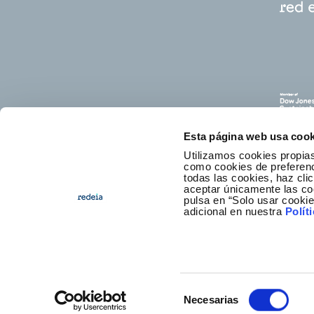
Esta página web usa cook
Utilizamos cookies propias
como cookies de preferenci
todas las cookies, haz clic
aceptar únicamente las co
pulsa en “Solo usar cooki
C
adicional en nuestra
Polít
Selección
Necesarias
Footer
Accesibilidad
Aviso legal
Po
de