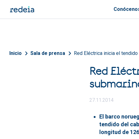
Pasar al contenido principal
Conóceno
Sobrescribir enlaces de 
Inicio
Sala de prensa
Red Eléctrica inicia el tendid
Red Eléctr
submarino
27.11.2014
El barco norue
tendido del cab
longitud de 12