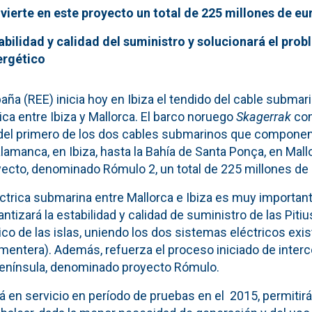
nvierte en este proyecto un total de 225 millones de eu
abilidad y calidad del suministro y solucionará el pro
ergético
aña (REE) inicia hoy en Ibiza el tendido del cable submari
ica entre Ibiza y Mallorca. El barco noruego
Skagerrak
com
 del primero de los dos cables submarinos que componen 
lamanca, en Ibiza, hasta la Bahía de Santa Ponça, en Mal
oyecto, denominado Rómulo 2, un total de 225 millones de
ctrica submarina entre Mallorca e Ibiza es muy importante
ntizará la estabilidad y calidad de suministro de las Pitiu
co de las islas, uniendo los dos sistemas eléctricos exis
mentera). Además, refuerza el proceso iniciado de interc
 Península, denominado proyecto Rómulo.
rá en servicio en período de pruebas en el 2015, permitir