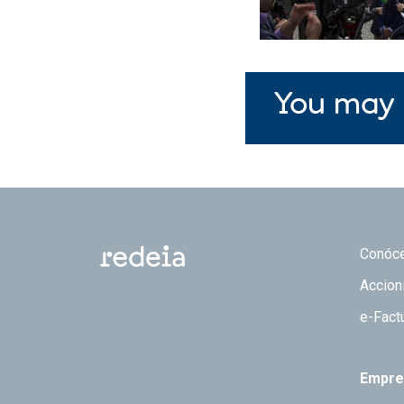
You may 
Footer
Conóc
Accion
e-Fact
Empre