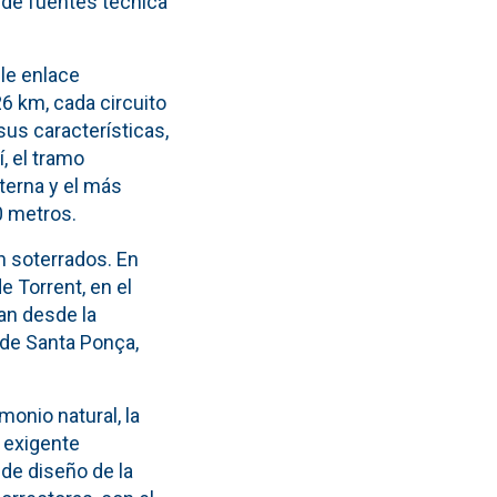
 de fuentes técnica
ble enlace
26 km, cada circuito
sus características,
, el tramo
terna y el más
0 metros.
n soterrados. En
e Torrent, en el
van desde la
 de Santa Ponça,
onio natural, la
l exigente
de diseño de la