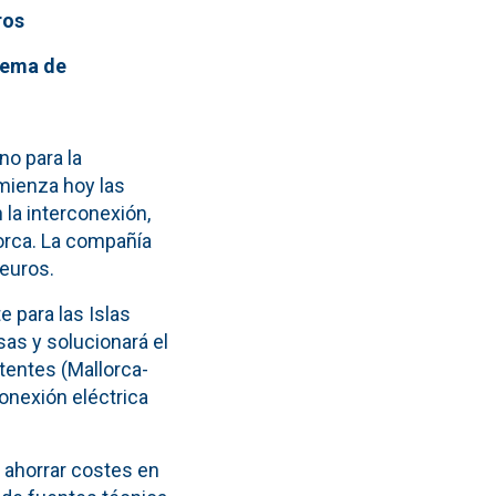
ros
blema de
no para la
ienza hoy las
la interconexión,
lorca. La compañía
 euros.
 para las Islas
sas y solucionará el
tentes (Mallorca-
onexión eléctrica
á ahorrar costes en