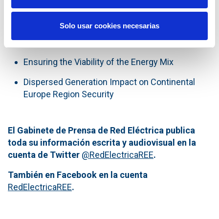
ENTSO-E Solar Eclipse Impact Analysis
ENTSO-E Solar Eclipse Impact FAQs
Solo usar cookies necesarias
Future TSO Coordination for Europe Policy Paper
Ensuring the Viability of the Energy Mix
Dispersed Generation Impact on Continental
Europe Region Security
El Gabinete de Prensa de Red Eléctrica publica
toda su información escrita y audiovisual en la
cuenta de Twitter
@RedElectricaREE
.
También en Facebook en la cuenta
RedElectricaREE
.