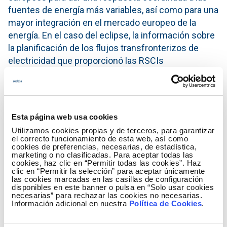
fuentes de energía más variables, así como para una
mayor integración en el mercado europeo de la
energía. En el caso del eclipse, la información sobre
la planificación de los flujos transfronterizos de
electricidad que proporcionó las RSCIs
complementó la operación en tiempo real de los
TSOs y permitió una mejor coordinación de las
acciones.
Esta página web usa cookies
"Nuestra gestión de este eclipse solar es un claro
Utilizamos cookies propias y de terceros, para garantizar
ejemplo de que el enfoque, regional y desde la base,
el correcto funcionamiento de esta web, así como
de los TSOs para una coordinación eficaz es el
cookies de preferencias, necesarias, de estadística,
marketing o no clasificadas. Para aceptar todas las
camino correcto a seguir", dijo Bornard.
cookies, haz clic en “Permitir todas las cookies”. Haz
clic en “Permitir la selección” para aceptar únicamente
Los TSOs habían decidido duplicar su personal en
las cookies marcadas en las casillas de configuración
disponibles en este banner o pulsa en “Solo usar cookies
las salas de control para este evento. También
necesarias” para rechazar las cookies no necesarias.
habían planificado, como parte de los trabajos
Información adicional en nuestra
Política de Cookies
.
preparatorios extra que realizarían a través de