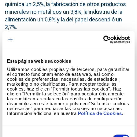
química un 2,5%, la fabricación de otros productos
minerales no metálicos un 3,8%, la industria de la
alimentación un 0,8% y la del papel descendió un
2,7%.
Asimismo, las actividades que más han aportado al
crecimiento del consumo de las grandes empresas
han sido: la metalurgia con un aumento del 3,1%, la
Esta página web usa cookies
captación, depuración y distribución de agua (10,7%),
Utilizamos cookies propias y de terceros, para garantizar
la fabricación de vehículos de motor, remolques y
el correcto funcionamiento de esta web, así como
cookies de preferencias, necesarias, de estadística,
semirremolques (8,1%), la fabricación de otros
marketing o no clasificadas. Para aceptar todas las
productos minerales no metálicos (3,8%) y la
cookies, haz clic en “Permitir todas las cookies”. Haz
clic en “Permitir la selección” para aceptar únicamente
fabricación de productos de caucho y plásticos
las cookies marcadas en las casillas de configuración
(5,2%).
disponibles en este banner o pulsa en “Solo usar cookies
necesarias” para rechazar las cookies no necesarias.
Información adicional en nuestra
Política de Cookies
.
Los datos de consumo eléctrico mensual de cada
una de las actividades económicas se pueden
Selección
encontrar con más detalle en la sección del
IRE
en la