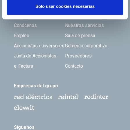
Solo usar cookies necesarias
Footer TOP
Conócenos
Nuestros servicios
Empleo
Sala de prensa
Accionistas e inversores
Gobierno corporativo
Junta de Accionistas
Proveedores
e-Factura
Contacto
Empresas del grupo
Síguenos