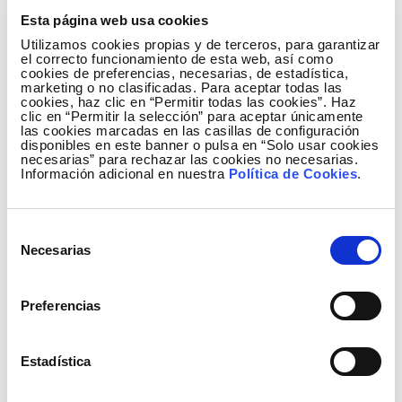
de fuentes de energía renovable representa el 34,4%
Esta página web usa cookies
de la producción.
Utilizamos cookies propias y de terceros, para garantizar
el correcto funcionamiento de esta web, así como
El 52,5% de la producción eléctrica de este mes
cookies de preferencias, necesarias, de estadística,
procedió de tecnologías que no emiten CO
.
marketing o no clasificadas. Para aceptar todas las
2
cookies, haz clic en “Permitir todas las cookies”. Haz
clic en “Permitir la selección” para aceptar únicamente
las cookies marcadas en las casillas de configuración
disponibles en este banner o pulsa en “Solo usar cookies
Generación del mes de noviembre del 2015
necesarias” para rechazar las cookies no necesarias.
Información adicional en nuestra
Política de Cookies
.
Selección
Necesarias
de
consentimiento
Preferencias
Estadística