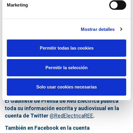
Generación de enero a noviembre del 2015
Marketing
Mostrar detalles
Permitir todas las cookies
Permitir la selección
Solo usar cookies necesarias
El Gabinete de Prensa de Red Eléctrica publica
toda su información escrita y audiovisual en la
cuenta de Twitter
@RedElectricaREE
.
También en Facebook en la cuenta