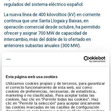
regulados del sistema eléctrico español.
La nueva línea de 400 kilovoltios (kV) en corriente
continua que une Santa Llogaia y Baixas, en
operación comercial desde octubre, ha permitido
ofrecer y asignar 700 MW de capacidad de
intercambio, más del doble de lo ofertado en
anteriores subastas anuales (300 MW).
Así, en el sentido Francia-España, se ofrecieron y
asignaron 700 MW, con un precio resultante de
12,78 euros/MW, habiendo obtenido capacidad 8 de
los 18 agentes participantes. Por su parte, en el
Esta página web usa cookies
sentido España-Francia, en el que también se
Utilizamos cookies propias y de terceros, para garantizar
ofrecieron y asignaron 700 MW, se alcanzó un
el correcto funcionamiento de esta web, así como
cookies de preferencias, necesarias, de estadística,
precio resultante de 0,79 euros/MW y obtuvieron
marketing o no clasificadas. Para aceptar todas las
capacidad 9 de los 18 agentes participantes.
cookies, haz clic en “Permitir todas las cookies”. Haz
clic en “Permitir la selección” para aceptar únicamente
las cookies marcadas en las casillas de configuración
Esta subasta para el 2016 permite a los agentes