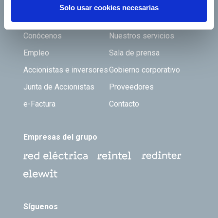
Solo usar cookies necesarias
Footer TOP
Conócenos
Nuestros servicios
Empleo
Sala de prensa
Accionistas e inversores
Gobierno corporativo
Junta de Accionistas
Proveedores
e-Factura
Contacto
Empresas del grupo
Síguenos