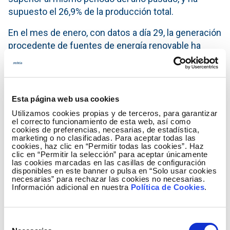
supuesto el 26,9% de la producción total.
En el mes de enero, con datos a día 29, la generación
procedente de fuentes de energía renovable ha
representado el 46,4% de la producción.
El 68,2% de la producción eléctrica de este mes
procedió de tecnologías que no emiten CO
.
2
Esta página web usa cookies
Utilizamos cookies propias y de terceros, para garantizar
el correcto funcionamiento de esta web, así como
cookies de preferencias, necesarias, de estadística,
Generación del mes de enero del 2016
marketing o no clasificadas. Para aceptar todas las
cookies, haz clic en “Permitir todas las cookies”. Haz
clic en “Permitir la selección” para aceptar únicamente
las cookies marcadas en las casillas de configuración
disponibles en este banner o pulsa en “Solo usar cookies
necesarias” para rechazar las cookies no necesarias.
Información adicional en nuestra
Política de Cookies
.
Selección