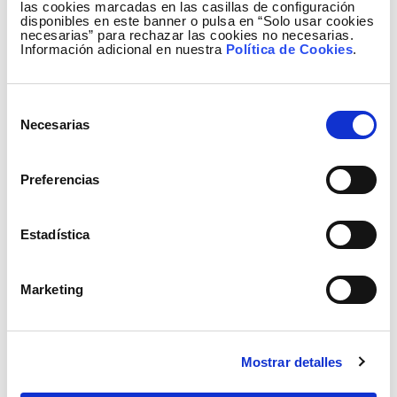
las cookies marcadas en las casillas de configuración
que parte de la energía se encamine por otra vía más
disponibles en este banner o pulsa en “Solo usar cookies
necesarias” para rechazar las cookies no necesarias.
descongestionada. Si bien el desfasador de Arkale
Información adicional en nuestra
Política de Cookies
.
es único en el mundo por sus características, en la
red de transporte hay otro semejante en San Miguel
de Salinas (Alicante) y está previsto instalar uno de
Selección
Necesarias
400 kV y 1.270 MVA en Galapagar (Madrid).
de
consentimiento
Preferencias
El Gabinete de Prensa de Red Eléctrica publica
toda su información escrita y audiovisual en la
Estadística
cuenta de Twitter
@RedElectricaREE
.
También en Facebook en la cuenta
Marketing
RedElectricaREE
.
Mostrar detalles