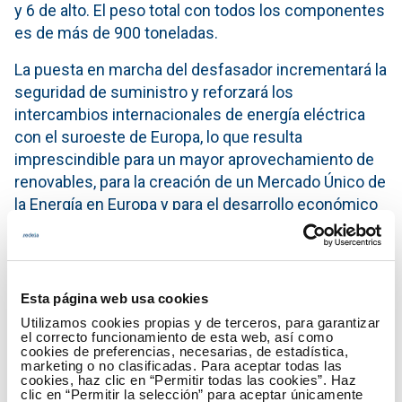
y 6 de alto. El peso total con todos los componentes
es de más de 900 toneladas.
La puesta en marcha del desfasador incrementará la
seguridad de suministro y reforzará los
intercambios internacionales de energía eléctrica
con el suroeste de Europa, lo que resulta
imprescindible para un mayor aprovechamiento de
renovables, para la creación de un Mercado Único de
la Energía en Europa y para el desarrollo económico
de España, tal y como señaló el presidente de Red
Eléctrica, José Folgado, en su reciente
comparecencia en la Comisión de Energía, Turismo
y Agenda Digital del Senado.
Esta página web usa cookies
Utilizamos cookies propias y de terceros, para garantizar
Un desfasador es un dispositivo que permite
el correcto funcionamiento de esta web, así como
modificar de forma voluntaria los parámetros que
cookies de preferencias, necesarias, de estadística,
marketing o no clasificadas. Para aceptar todas las
regulan la potencia eléctrica que va por una línea.
cookies, haz clic en “Permitir todas las cookies”. Haz
clic en “Permitir la selección” para aceptar únicamente
Actúa como un limitador de potencia posibilitando