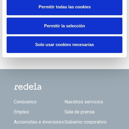
Permitir todas las cookies
Permitir la selección
Solo usar cookies necesarias
Footer TOP
Conócenos
Nuestros servicios
Empleo
Sala de prensa
Accionistas e inversores
Gobierno corporativo