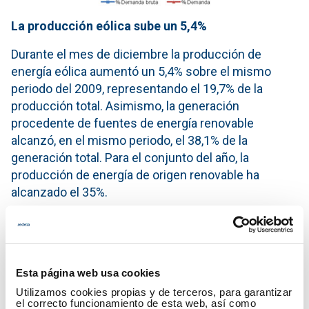
La producción eólica sube un 5,4%
Durante el mes de diciembre la producción de
energía eólica aumentó un 5,4% sobre el mismo
periodo del 2009, representando el 19,7% de la
producción total. Asimismo, la generación
procedente de fuentes de energía renovable
alcanzó, en el mismo periodo, el 38,1% de la
generación total. Para el conjunto del año, la
producción de energía de origen renovable ha
alcanzado el 35%.
Además, el 57,8% de la generación eléctrica del mes
ha sido producida por tecnologías que no emiten
CO2.
Esta página web usa cookies
Generación del mes de Diciembre
Utilizamos cookies propias y de terceros, para garantizar
el correcto funcionamiento de esta web, así como