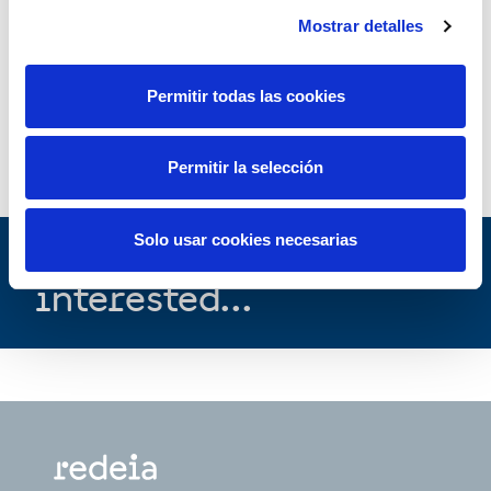
Mostrar detalles
Nota.- Desde el pasado mes de junio, tomamos como
referencia los datos de la demanda una vez
Permitir todas las cookies
descontados los efectos de la laboralidad y de la
temperatura por ser el dato que mejor refleja la
evolución del consumo.
Permitir la selección
Solo usar cookies necesarias
You may be
interested...