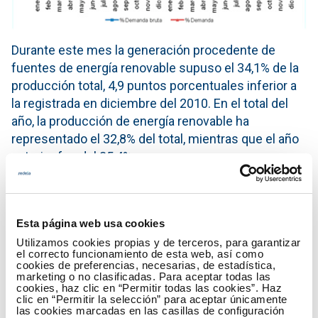
Durante este mes la generación procedente de
fuentes de energía renovable supuso el 34,1% de la
producción total, 4,9 puntos porcentuales inferior a
la registrada en diciembre del 2010. En el total del
año, la producción de energía renovable ha
representado el 32,8% del total, mientras que el año
anterior fue del 35,4%.
En diciembre el 54% de la producción eléctrica
procedió de tecnologías que no emiten CO2.
Esta página web usa cookies
Utilizamos cookies propias y de terceros, para garantizar
Generación del mes de diciembre
el correcto funcionamiento de esta web, así como
cookies de preferencias, necesarias, de estadística,
marketing o no clasificadas. Para aceptar todas las
cookies, haz clic en “Permitir todas las cookies”. Haz
clic en “Permitir la selección” para aceptar únicamente
las cookies marcadas en las casillas de configuración