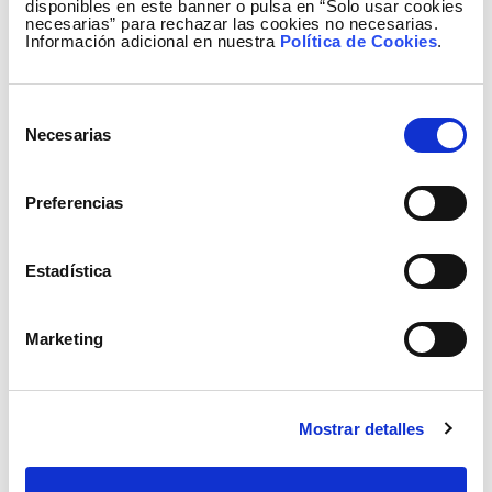
disponibles en este banner o pulsa en “Solo usar cookies
necesarias” para rechazar las cookies no necesarias.
Información adicional en nuestra
Política de Cookies
.
Selección
Necesarias
de
consentimiento
Generación de enero a diciembre del 2011
Preferencias
Estadística
Marketing
Mostrar detalles