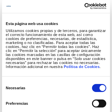
también el 18 de abril del 2012.
La producción de origen eólico del mes ha
alcanzado los 5.376 GWh, un 7,2% superior frente al
Esta página web usa cookies
mismo periodo del año pasado, y ha supuesto el
Utilizamos cookies propias y de terceros, para garantizar
25,1% de la producción total.
el correcto funcionamiento de esta web, así como
cookies de preferencias, necesarias, de estadística,
marketing o no clasificadas. Para aceptar todas las
Asimismo, la generación procedente de fuentes de
cookies, haz clic en “Permitir todas las cookies”. Haz
clic en “Permitir la selección” para aceptar únicamente
energía renovable ha representado el 46,8%, casi 17
las cookies marcadas en las casillas de configuración
puntos más que en el mismo periodo del año
disponibles en este banner o pulsa en “Solo usar cookies
necesarias” para rechazar las cookies no necesarias.
anterior.
Información adicional en nuestra
Política de Cookies
.
El 65,3% de la producción eléctrica de este mes
procedió de tecnologías que no emiten CO2.
Selección
Necesarias
de
consentimiento
Generación del mes de febrero del 2013
Preferencias