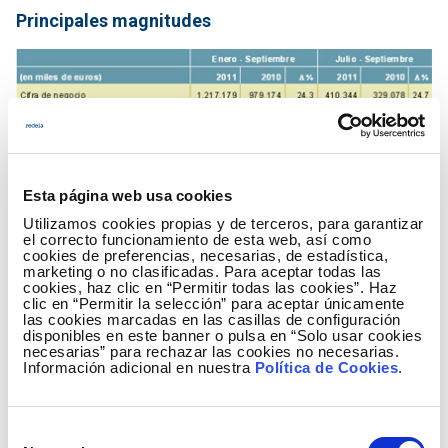
Principales magnitudes
Esta página web usa cookies
Utilizamos cookies propias y de terceros, para garantizar
Hechos significativos
el correcto funcionamiento de esta web, así como
Excelencia empresarial
cookies de preferencias, necesarias, de estadística,
marketing o no clasificadas. Para aceptar todas las
Red Eléctrica ha obtenido el premio a la excelencia
cookies, haz clic en “Permitir todas las cookies”. Haz
empresarial en la categoría "Asumir la
clic en “Permitir la selección” para aceptar únicamente
las cookies marcadas en las casillas de configuración
responsabilidad de un futuro sostenible" que otorga
disponibles en este banner o pulsa en “Solo usar cookies
la Fundación Europea para la Gestión de la Calidad
necesarias” para rechazar las cookies no necesarias.
Información adicional en nuestra
Política de Cookies
.
(EFQM). Además, la Fundación ha destacado como
"buena práctica" la gestión de Red Eléctrica, no solo
en la categoría premiada, sino también en las
Selección