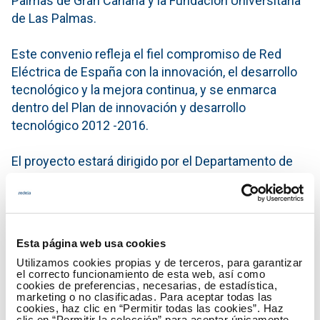
Palmas de Gran Canaria y la Fundación Universitaria
de Las Palmas.
Este convenio refleja el fiel compromiso de Red
Eléctrica de España con la innovación, el desarrollo
tecnológico y la mejora continua, y se enmarca
dentro del Plan de innovación y desarrollo
tecnológico 2012 -2016.
El proyecto estará dirigido por el Departamento de
Mantenimiento de Subestaciones de Red Eléctrica
de España y se llevará a cabo en colaboración con el
Instituto Universitario de Microelectrónica Aplicada
(IUMA) de la Universidad de Las Palmas de Gran
Esta página web usa cookies
Canaria. La duración del proyecto será de 19 meses
Utilizamos cookies propias y de terceros, para garantizar
con un presupuesto total, aportado íntegramente
el correcto funcionamiento de esta web, así como
por REE, de 90.000 euros.
cookies de preferencias, necesarias, de estadística,
marketing o no clasificadas. Para aceptar todas las
cookies, haz clic en “Permitir todas las cookies”. Haz
clic en “Permitir la selección” para aceptar únicamente