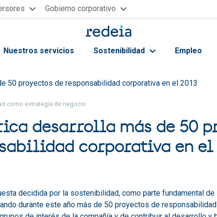
versores
Gobierno corporativo
Nuestros servicios
Sostenibilidad
Empleo
ayuda a la navegación
de 50 proyectos de responsabilidad corporativa en el 2013
dad como estrategia de negocio
rica desarrolla más de 50 p
sabilidad corporativa en el
uesta decidida por la sostenibilidad, como parte fundamental de 
lando durante este año más de 50 proyectos de responsabilidad c
 grupos de interés de la compañía y de contribuir al desarrollo y 