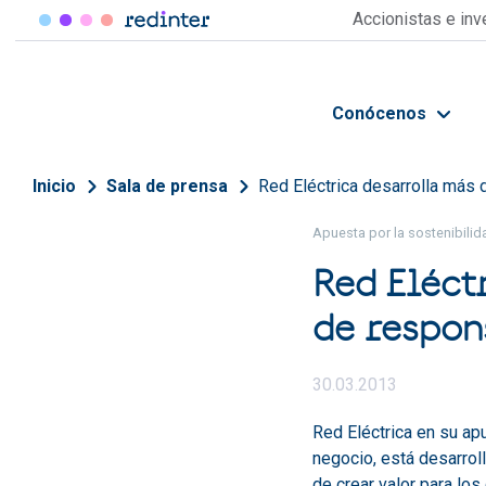
Pasar al contenido principal
Accionistas e in
Conócenos
Sobrescribir enlaces de 
Inicio
Sala de prensa
Red Eléctrica desarrolla más 
Apuesta por la sostenibili
Red Eléct
de respon
30.03.2013
Red Eléctrica en su ap
negocio, está desarrol
de crear valor para los