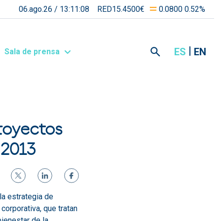
06.ago.26 /
13:11:08
RED15.4500€
0.0800 0.52%
ES
EN
Sala de prensa
royectos
 2013
la estrategia de
orporativa, que tratan
bienestar de la