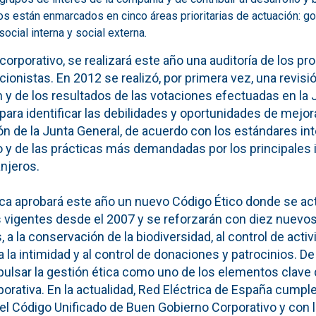
s están enmarcados en cinco áreas prioritarias de actuación: go
ocial interna y social externa.
corporativo, se realizará este año una auditoría de los p
ionistas. En 2012 se realizó, por primera vez, una revisi
 y de los resultados de las votaciones efectuadas en la 
ó para identificar las debilidades y oportunidades de mejor
ón de la Junta General, de acuerdo con los estándares in
o y de las prácticas más demandadas por los principales
anjeros.
ca aprobará este año un nuevo Código Ético donde se act
s vigentes desde el 2007 y se reforzarán con diez nue
s, a la conservación de la biodiversidad, al control de act
a la intimidad y al control de donaciones y patrocinios. De
ulsar la gestión ética como uno de los elementos clave 
orativa. En la actualidad, Red Eléctrica de España cumpl
 Código Unificado de Buen Gobierno Corporativo y con l