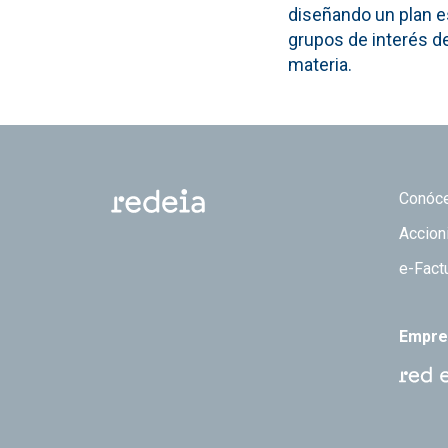
diseñando un plan e
grupos de interés de
materia.
Footer
Conóc
Accion
e-Fact
Empre