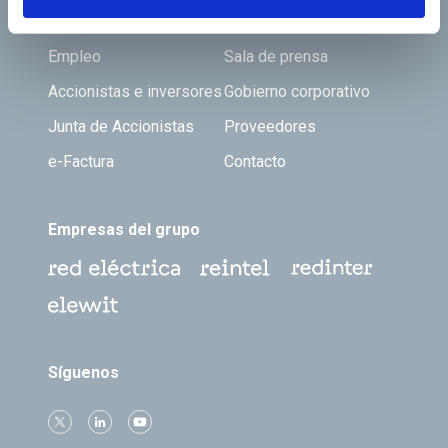
Footer TOP
Conócenos
Nuestros servicios
Empleo
Sala de prensa
Accionistas e inversores
Gobierno corporativo
Junta de Accionistas
Proveedores
e-Factura
Contacto
Empresas del grupo
Síguenos