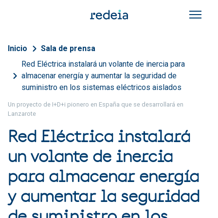
Pasar al contenido principal
Sobrescribir enlaces de a
Inicio
Sala de prensa
Red Eléctrica instalará un volante de inercia para
almacenar energía y aumentar la seguridad de
suministro en los sistemas eléctricos aislados
Un proyecto de I+D+i pionero en España que se desarrollará en
Lanzarote
Red Eléctrica instalará
un volante de inercia
para almacenar energía
y aumentar la seguridad
de suministro en los