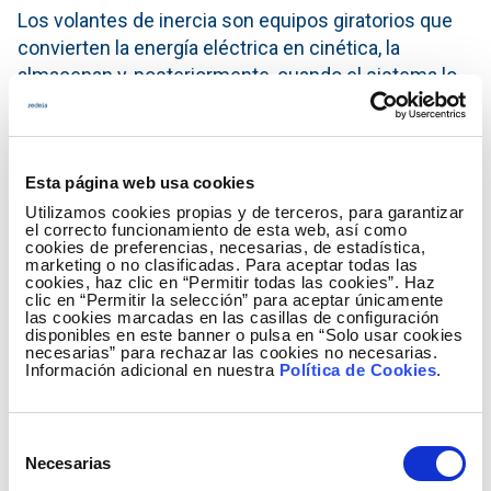
Los volantes de inercia son equipos giratorios que
convierten la energía eléctrica en cinética, la
almacenan y, posteriormente, cuando el sistema lo
requiere, la devuelve a la red como energía eléctrica.
Esta instalación, que tiene un presupuesto de 1,2
Esta página web usa cookies
millones de euros, se situará junto a la subestación
de Mácher, de 66 kilovoltios (kV), en el municipio de
Utilizamos cookies propias y de terceros, para garantizar
el correcto funcionamiento de esta web, así como
Tías, en Lanzarote.
cookies de preferencias, necesarias, de estadística,
marketing o no clasificadas. Para aceptar todas las
cookies, haz clic en “Permitir todas las cookies”. Haz
El volante de inercia podrá inyectar o absorber de la
clic en “Permitir la selección” para aceptar únicamente
las cookies marcadas en las casillas de configuración
red una potencia máxima de 1,65 MW durante
disponibles en este banner o pulsa en “Solo usar cookies
aproximadamente 12 segundos, aportando un total
necesarias” para rechazar las cookies no necesarias.
Información adicional en nuestra
Política de Cookies
.
de unos 18 megavatios por segundo (MWs) de
energía, según la programación del equipo. Esto
permitirá también mitigar las consecuencias de
Selección
cambios bruscos de la frecuencia del sistema
Necesarias
de
dentro de unos parámetros preestablecidos,