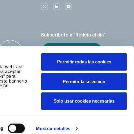
Subscríbete a "Redeia al día"
Recibe el boletín
Permitir todas las cookies
ta web, así
ra aceptar
ón” para
este banner o
Permitir la selección
ción
Solo usar cookies necesarias
ng
Mostrar detalles
a © Todos los derechos reservados