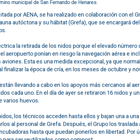
rmino municipal de San Fernando de Henares.
citada por AENA, se ha realizado en colaboración con el G
 fauna autóctona y su hábitat (Grefa), que se encargará de
os.
ctrica la retirada de los nidos porque el elevado número
el aeropuerto ponían en riesgo la navegación aérea e incl
s aviones. Esta es una medida excepcional, ya que normal
 al finalizar la época de cría, en los meses de octubre y n
están llevando a cabo en los apoyos más cercanos al aer
dos cada uno. En el día de ayer se retiraron 16 nidos y un
e varios huevos.
nidos, los técnicos acceden hasta ellos y bajan una a una 
los al personal de Grefa. Después, el Grupo los traslada 
incubadoras hasta que puedan ponerlos en libertad. Por ú
ran para ser reutilizados como compost.