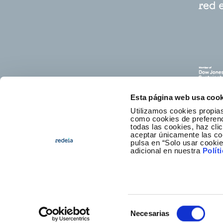
Esta página web usa cook
Utilizamos cookies propias
como cookies de preferenci
todas las cookies, haz clic
aceptar únicamente las co
pulsa en “Solo usar cooki
C
adicional en nuestra
Polít
Selección
Necesarias
Footer
Accesibilidad
Aviso legal
Po
de