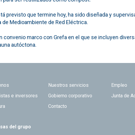
tá previsto que termine hoy, ha sido diseñada y supervis
a de Medioambiente de Red Eléctrica.
n convenio marco con Grefa en el que se incluyen diver
fauna autóctona.
 TOP
enos
Nuestros servicios
Empleo
istas e inversores
Gobierno corporativo
Junta de A
ura
Contacto
sas del grupo