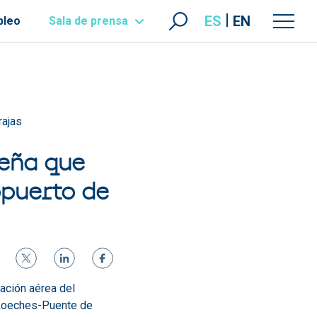
ES
EN
pleo
Sala de prensa
rajas
üeña que
opuerto de
gación aérea del
a Loeches-Puente de