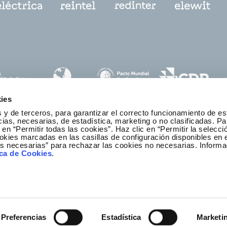
ies
 y de terceros, para garantizar el correcto funcionamiento de es
as, necesarias, de estadística, marketing o no clasificadas. Pa
 en “Permitir todas las cookies”. Haz clic en “Permitir la selecci
okies marcadas en las casillas de configuración disponibles en 
es necesarias” para rechazar las cookies no necesarias. Informa
anal ético y de cumplimiento
ica de Cookies
.
Preferencias
Estadística
Marketi
lítica de privacidad
Política de cookies
Mapa web
Redei