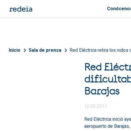
Pasar al contenido principal
Conóceno
Sobrescribir enlaces de 
Inicio
Sala de prensa
Red Eléctrica retira los nidos
Red Eléct
dificulta
Barajas
12.05.2011
Red Eléctrica inició ay
aeropuerto de Barajas,