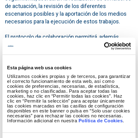
de actuación, la revisión de los diferentes
escenarios posibles y la aportación de los medios
necesarios para la ejecución de estos trabajos.
El protocolo de colaboración permitirá, además,
identificar y facilitar los canales de comunicación
entre Red Eléctrica y las diferentes unidades de la
UME con el objetivo de mejorar la gestión y la
eficacia de las acciones conjuntas previstas para
Esta página web usa cookies
garantizar el suministro eléctrico ante situaciones
Utilizamos cookies propias y de terceros, para garantizar
el correcto funcionamiento de esta web, así como
de emergencia provocadas por inclemencias
cookies de preferencias, necesarias, de estadística,
meteorológicas o actos ilícitos de terceros.
marketing o no clasificadas. Para aceptar todas las
cookies, haz clic en “Permitir todas las cookies”. Haz
clic en “Permitir la selección” para aceptar únicamente
Desde la creación de la UME, esta unidad militar ya
las cookies marcadas en las casillas de configuración
disponibles en este banner o pulsa en “Solo usar cookies
ha colaborado con Red Eléctrica en diferentes
necesarias” para rechazar las cookies no necesarias.
Información adicional en nuestra
Política de Cookies
.
ocasiones. En marzo del 2011, participó en la
reparación de la línea Soto-La Robla en la estación
de esquí de Valgrande (Asturias) dañada por una