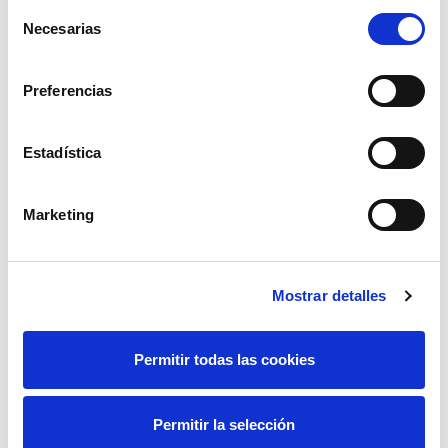
Selección
fuerte nevada, y en diciembre del 2009, intervenía
Necesarias
de
para restablecer una línea en Jerez de la Frontera
consentimiento
(Cádiz) afectada por el temporal de viento.
Preferencias
Estadística
Marketing
Mostrar detalles
Permitir todas las cookies
Permitir la selección