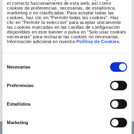
el correcto funcionamiento de esta web, así como
capacidad 8 de los 17 agentes participantes. Por
cookies de preferencias, necesarias, de estadística,
marketing o no clasificadas. Para aceptar todas las
primera vez desde la implantación de estas
cookies, haz clic en “Permitir todas las cookies”. Haz
subastas anuales, hace seis años, el precio de la
clic en “Permitir la selección” para aceptar únicamente
las cookies marcadas en las casillas de configuración
capacidad de intercambio en el sentido Francia-
disponibles en este banner o pulsa en “Solo usar cookies
España ha resultado superior al del sentido España-
necesarias” para rechazar las cookies no necesarias.
Información adicional en nuestra
Política de Cookies
.
Francia.
Estas subastas anuales para el año 2012, realizadas
Selección
de acuerdo con el Reglamento europeo para el
Necesarias
de
comercio transfronterizo de electricidad, han
consentimiento
generado unos ingresos de 20,4 millones de euros.
Preferencias
La mitad, correspondiente a España, se destina a la
reducción de los costes regulados del sistema
eléctrico español.
Estadística
Marketing