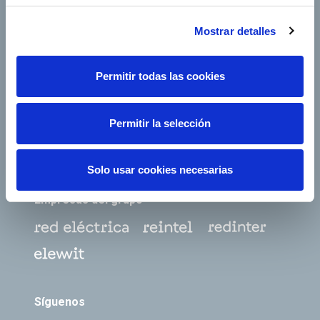
Mostrar detalles
Footer TOP
Conócenos
Nuestros servicios
Empleo
Sala de prensa
Permitir todas las cookies
Accionistas e inversores
Gobierno corporativo
Permitir la selección
Junta de Accionistas
Proveedores
e-Factura
Contacto
Solo usar cookies necesarias
Empresas del grupo
Síguenos