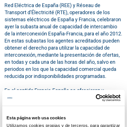
Red Eléctrica de España (REE) y Réseau de
Transport d'Électricité (RTE), operadores de los
sistemas eléctricos de España y Francia, celebraron
ayer la subasta anual de capacidad de intercambio
de la interconexión España-Francia, para el año 2012.
En estas subastas los agentes acreditados pueden
obtener el derecho para utilizar la capacidad de
interconexión, mediante la presentación de ofertas,
en todas y cada una de las horas del año, salvo en
periodos en los que la capacidad comercial queda
reducida por indisponibilidades programadas.
En el sentido Francia-España se ofrecieron y
asignaron 300 MW, con un precio resultante de 5,52
€/MW, habiendo obtenido capacidad 8 de los 14
agentes participantes. En el sentido España-Francia
Esta página web usa cookies
se ofrecieron y asignaron 200 MW estableciéndose
un precio resultante de 4,47 €/MW y obteniendo
Utilizamos cookies propias y de terceros, para garantizar