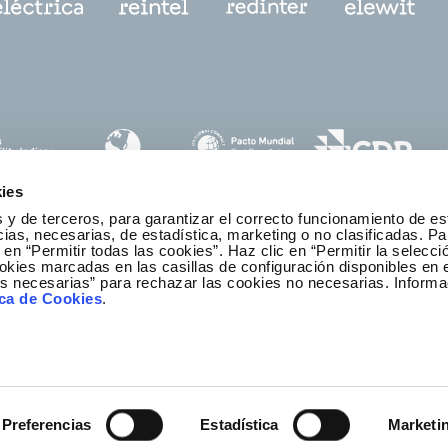
ies
 y de terceros, para garantizar el correcto funcionamiento de es
as, necesarias, de estadística, marketing o no clasificadas. Pa
 en “Permitir todas las cookies”. Haz clic en “Permitir la selecci
okies marcadas en las casillas de configuración disponibles en 
es necesarias” para rechazar las cookies no necesarias. Informa
anal ético y de cumplimiento
ica de Cookies
.
Preferencias
Estadística
Marketi
lítica de privacidad
Política de cookies
Mapa web
Redei