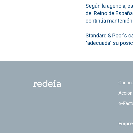
Según la agencia, es
del Reino de España 
continúa manteniénd
Standard & Poor's ca
"adecuada" su posici
Footer
Conóc
Accion
e-Fact
Empre