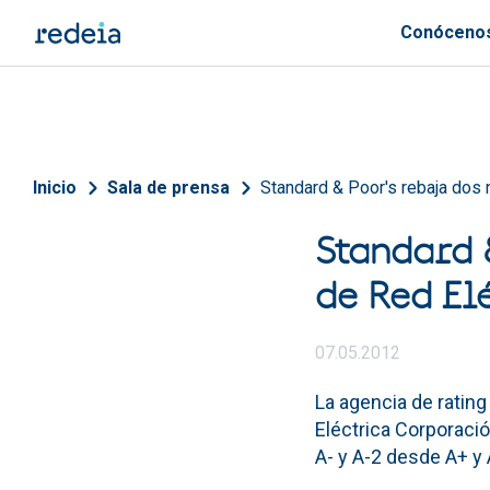
Pasar al contenido principal
Conóceno
Sobrescribir enlaces de 
Inicio
Sala de prensa
Standard & Poor's rebaja dos n
Standard &
de Red El
07.05.2012
La agencia de rating
Eléctrica Corporación
A- y A-2 desde A+ y