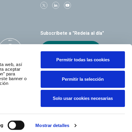
Subscríbete a "Redeia al día"
Recibe el boletín
Permitir todas las cookies
ta web, así
ra aceptar
ón” para
este banner o
Permitir la selección
ción
Solo usar cookies necesarias
ng
Mostrar detalles
a © Todos los derechos reservados