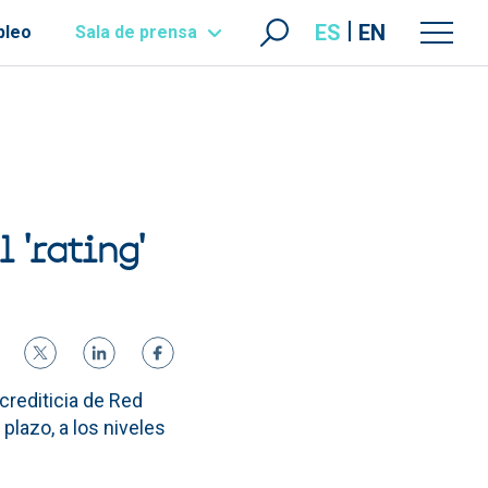
ES
EN
pleo
Sala de prensa
 'rating'
 crediticia de Red
 plazo, a los niveles