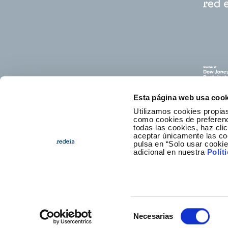
Esta página web usa cook
Utilizamos cookies propias
como cookies de preferenci
todas las cookies, haz clic
aceptar únicamente las co
pulsa en “Solo usar cooki
C
adicional en nuestra
Polít
Selección
Necesarias
Footer
Accesibilidad
Aviso legal
Po
de