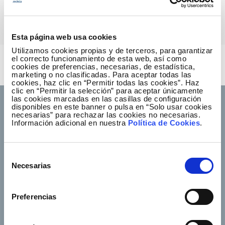
Gobierno y Derechos Humanos
Finanzas sostenibles
Esta página web usa cookies
Utilizamos cookies propias y de terceros, para garantizar
el correcto funcionamiento de esta web, así como
¡Suscríbete a 'Redeia al día'!
cookies de preferencias, necesarias, de estadística,
marketing o no clasificadas. Para aceptar todas las
Recibe nuestro boletín en tu correo
cookies, haz clic en “Permitir todas las cookies”. Haz
clic en “Permitir la selección” para aceptar únicamente
las cookies marcadas en las casillas de configuración
disponibles en este banner o pulsa en “Solo usar cookies
necesarias” para rechazar las cookies no necesarias.
Información adicional en nuestra
Política de Cookies
.
Footer TOP
Conócenos
Nuestros servicios
Selección
Empleo
Sala de prensa
Necesarias
de
Accionistas e inversores
Gobierno corporativo
consentimiento
Junta de Accionistas
Proveedores
Preferencias
e-Factura
Contacto