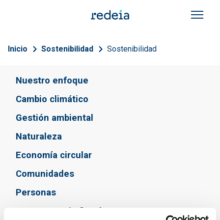
Pasar al contenido principal
Sobrescribir enlaces de a
Inicio
Sostenibilidad
Sostenibilidad
Navegación principal
Nuestro enfoque
Cambio climático
Gestión ambiental
Naturaleza
Economía circular
Comunidades
Personas
Transparencia fiscal