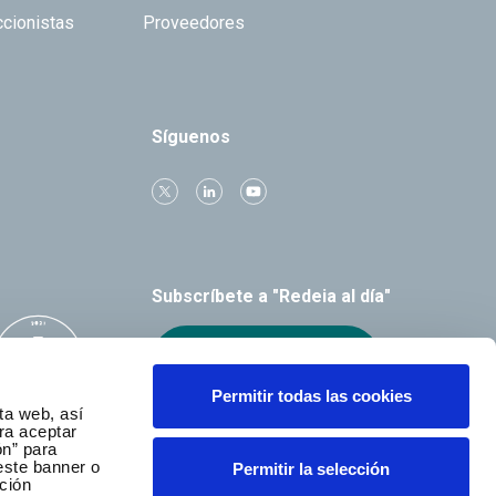
ccionistas
Proveedores
Síguenos
Subscríbete a "Redeia al día"
Recibe el boletín
Permitir todas las cookies
ta web, así
ra aceptar
ón” para
este banner o
Permitir la selección
ción