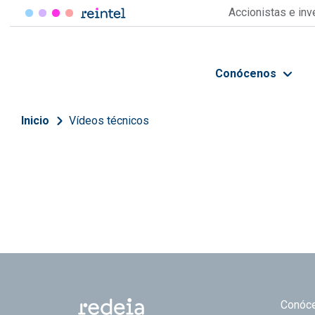
Pasar al contenido principal
Accionistas e in
Conócenos
Sobrescribir enlaces de 
Inicio
Vídeos técnicos
Footer
Conóc