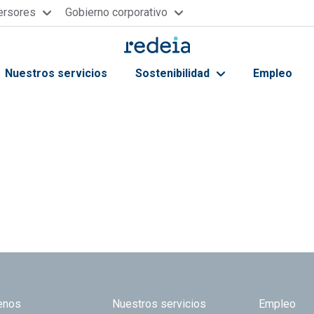
versores
Gobierno corporativo
Nuestros servicios
Sostenibilidad
Empleo
ayuda a la navegación
 TOP
enos
Nuestros servicios
Empleo