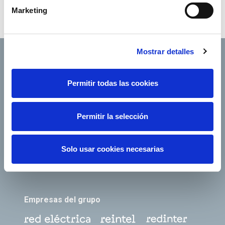
Marketing
Mostrar detalles
Permitir todas las cookies
Footer TOP
Conócenos
Nuestros servicios
Empleo
Sala de prensa
Permitir la selección
Accionistas e inversores
Gobierno corporativo
Junta de Accionistas
Proveedores
Solo usar cookies necesarias
e-Factura
Contacto
Empresas del grupo