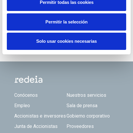
Permitir todas las cookies
Permitir la selección
Solo usar cookies necesarias
Footer TOP
Conócenos
Nuestros servicios
Empleo
Sala de prensa
Accionistas e inversores
Gobierno corporativo
Junta de Accionistas
Proveedores