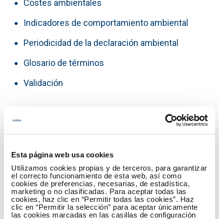
Costes ambientales
Indicadores de comportamiento ambiental
Periodicidad de la declaración ambiental
Glosario de términos
Validación
Fecha Publicación
12.06.2006
Autor
www.ree.es
Esta página web usa cookies
Utilizamos cookies propias y de terceros, para garantizar
el correcto funcionamiento de esta web, así como
Memoria ambiental 2005
(PDF - 2.63 MB)
cookies de preferencias, necesarias, de estadística,
marketing o no clasificadas. Para aceptar todas las
Descargar
cookies, haz clic en “Permitir todas las cookies”. Haz
clic en “Permitir la selección” para aceptar únicamente
las cookies marcadas en las casillas de configuración