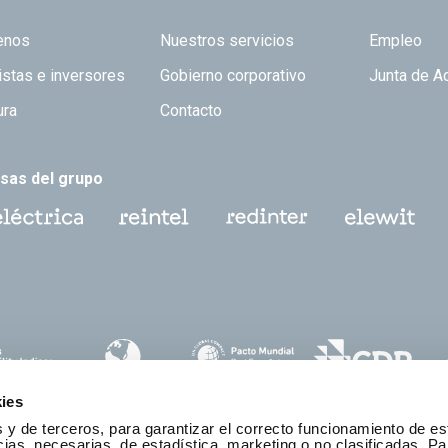
 TOP
enos
Nuestros servicios
Empleo
istas e inversores
Gobierno corporativo
Junta de A
ura
Contacto
sas del grupo
ies
 y de terceros, para garantizar el correcto funcionamiento de es
as, necesarias, de estadística, marketing o no clasificadas. Pa