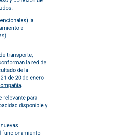
ceso y conexión de
nudos.
encionales) la
namiento e
as).
de transporte,
conforman la red de
ultado de la
2021 de 20 de enero
 compañía
.
e relevante para
pacidad disponible y
s nuevas
el funcionamiento