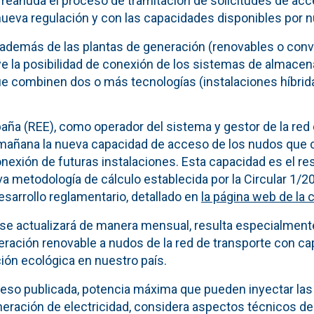
reanuda el proceso de tramitación de solicitudes de ac
nueva regulación y con las capacidades disponibles por 
demás de las plantas de generación (renovables o conv
ye la posibilidad de conexión de los sistemas de almace
ue combinen dos o más tecnologías (instalaciones híbrid
aña (REE), como operador del sistema y gestor de la red 
mañana la nueva capacidad de acceso de los nudos que 
onexión de futuras instalaciones. Esta capacidad es el res
va metodología de cálculo establecida por la Circular 1/
sarrollo reglamentario, detallado en
la página web de la
 se actualizará de manera mensual, resulta especialment
ración renovable a nudos de la red de transporte con ca
sición ecológica en nuestro país.
eso publicada, potencia máxima que pueden inyectar la
neración de electricidad, considera aspectos técnicos d