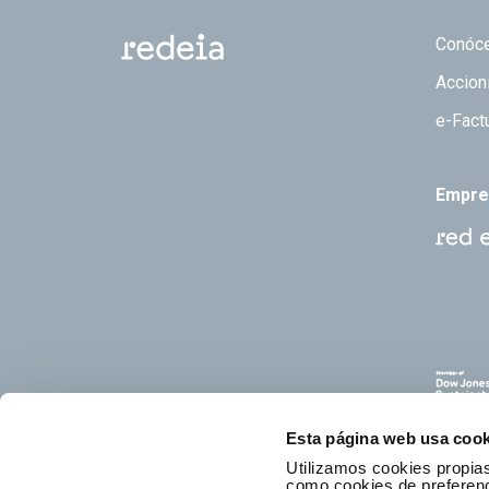
Footer
Conóc
Accion
e-Fact
Empre
Esta página web usa cook
Utilizamos cookies propias
como cookies de preferenci