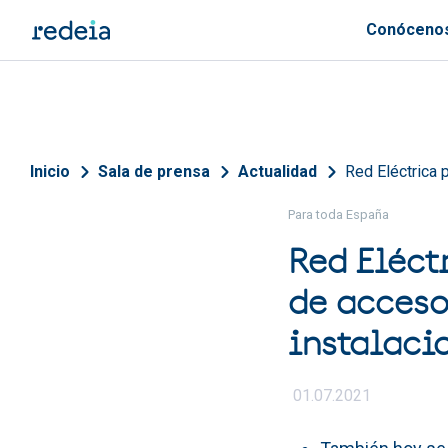
Pasar al contenido principal
Conóceno
Sobrescribir enlaces de 
Inicio
Sala de prensa
Actualidad
Red Eléctrica 
Para toda España
Red Eléct
de acceso
instalaci
01.07.2021