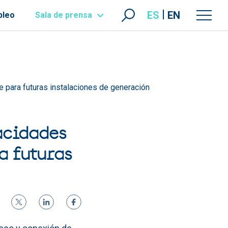
ES
EN
pleo
Sala de prensa
e para futuras instalaciones de generación
acidades
a futuras