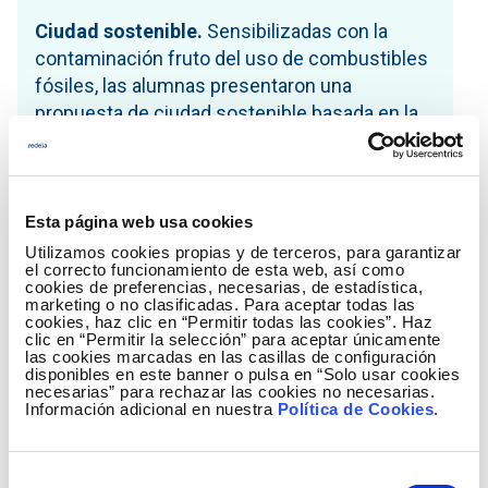
Ciudad sostenible.
Sensibilizadas con la
contaminación fruto del uso de combustibles
fósiles, las alumnas presentaron una
propuesta de ciudad sostenible basada en la
promoción del transporte público sin
emisiones (tranvía y autobuses eléctricos), la
automatización del alumbrado y el consumo
de energía solar.
Esta página web usa cookies
Utilizamos cookies propias y de terceros, para garantizar
Para ello, el prototipo incluía sensores LDR en
el correcto funcionamiento de esta web, así como
cookies de preferencias, necesarias, de estadística,
las farolas de modo que estas solo se
marketing o no clasificadas. Para aceptar todas las
mantienen encendidas cuando la luz natural
cookies, haz clic en “Permitir todas las cookies”. Haz
clic en “Permitir la selección” para aceptar únicamente
escasea y paneles solares para alimentar un
las cookies marcadas en las casillas de configuración
luminoso de bienvenida a su municipio. Su
disponibles en este banner o pulsa en “Solo usar cookies
necesarias” para rechazar las cookies no necesarias.
iniciativa supone un ahorro energético de 10
Información adicional en nuestra
Política de Cookies
.
millones de w/h y una reducción del gasto de
3 millones de euros.
Selección