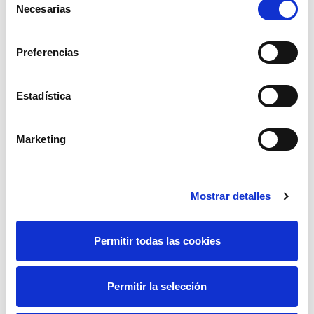
Necesarias
de
Ganadoras del Reto de
consentimiento
Sostenibilidad
Preferencias
Estadística
Marketing
Mostrar detalles
Permitir todas las cookies
IES Martin Rivero, Ronda
Permitir la selección
(Málaga)