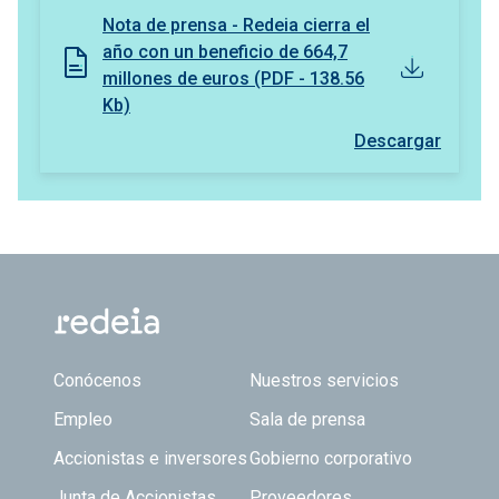
Nota de prensa - Redeia cierra el
año con un beneficio de 664,7
millones de euros (PDF - 138.56
Kb)
Descargar
Footer TOP
Conócenos
Nuestros servicios
Empleo
Sala de prensa
Accionistas e inversores
Gobierno corporativo
Junta de Accionistas
Proveedores