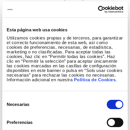
transición ecológica
Las inversiones de Redeia de enero a diciembre han
registrado 1.032,3 millones de euros, lo que
Esta página web usa cookies
representa un incremento de casi el 80% frente a
2021. La evolución de este importe viene marcada
Utilizamos cookies propias y de terceros, para garantizar
el correcto funcionamiento de esta web, así como
por la buena marcha de la inversión en la gestión y
cookies de preferencias, necesarias, de estadística,
marketing o no clasificadas. Para aceptar todas las
operación de activos eléctricos en España, que en
cookies, haz clic en “Permitir todas las cookies”. Haz
2022 ha sido un 25% mayor: 532 millones de euros.
clic en “Permitir la selección” para aceptar únicamente
las cookies marcadas en las casillas de configuración
disponibles en este banner o pulsa en “Solo usar cookies
En este capítulo, destaca especialmente el esfuerzo
necesarias” para rechazar las cookies no necesarias.
inversor destinado a la ejecución de proyectos
Información adicional en nuestra
Política de Cookies
.
estratégicos de la Planificación eléctrica 21-26,
esenciales para seguir avanzando en el proceso de
Selección
transición ecológica. En concreto, en los últimos
Necesarias
de
meses Red Eléctrica ha culminado el tendido
consentimiento
submarino entre Ibiza y Formentera, ha puesto en
servicio el eje eléctrico Caparacena – Baza en la
Preferencias
provincia de Granada, ha finalizado el enlace entre