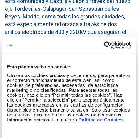
esta comunidad y Castilla y León a través del nuevo
eje Tordesillas-Galapagar-San Sebastián de los
Reyes. Madrid, como todas las grandes ciudades,
está especialmente reforzada a través de dos
anillos eléctricos de 400 y 220 kV que aseguran el
enlace entre la ciudad y el resto del país.
Durante su visita, la delegada del Gobierno también
se ha interesado por el Centro de Control de
Esta página web usa cookies
Energías Renovables (Cecre), un instrumento clave
Utilizamos cookies propias y de terceros, para garantizar
para la gestión de las energías renovables ya que es
el correcto funcionamiento de esta web, así como
cookies de preferencias, necesarias, de estadística,
el único centro del mundo dedicado a la integración
marketing o no clasificadas. Para aceptar todas las
segura de estas fuentes de energía.
cookies, haz clic en “Permitir todas las cookies”. Haz
clic en “Permitir la selección” para aceptar únicamente
las cookies marcadas en las casillas de configuración
disponibles en este banner o pulsa en “Solo usar cookies
necesarias” para rechazar las cookies no necesarias.
Información adicional en nuestra
Política de Cookies
.