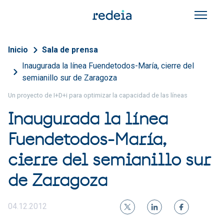
Pasar al contenido principal
Sobrescribir enlaces de a
Inicio
Sala de prensa
Inaugurada la línea Fuendetodos-María, cierre del
semianillo sur de Zaragoza
Un proyecto de I+D+i para optimizar la capacidad de las líneas
Inaugurada la línea
Fuendetodos-María,
cierre del semianillo sur
de Zaragoza
04.12.2012