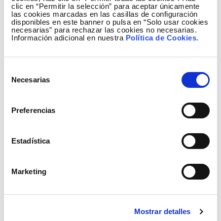
desarrollo e implantación de nuevas tecnologías que
clic en “Permitir la selección” para aceptar únicamente
las cookies marcadas en las casillas de configuración
permitan conseguir mayor flexibilidad en la red de
disponibles en este banner o pulsa en “Solo usar cookies
transporte con el objetivo de maximizar la
necesarias” para rechazar las cookies no necesarias.
Información adicional en nuestra
Política de Cookies
.
integración de la generación eólica.
El proyecto ha consistido en la instalación de un
Selección
cable conductor con una fibra óptica interior que
Necesarias
de
permite medir de forma continua la temperatura del
consentimiento
conductor y por tanto tener un conocimiento
Preferencias
preciso de la capacidad real de transporte de la línea.
Se ha desarrollado en esta línea por ser una zona
con mucha generación eólica, con objeto de
Estadística
optimizar la capacidad en estos entornos.
Marketing
Mostrar detalles