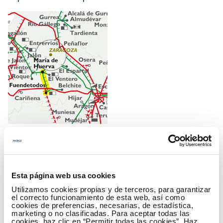
Un proyecto de I+D+i apoyado por el Gobierno de
Aragón y la Unión Europea
Esta página web usa cookies
Utilizamos cookies propias y de terceros, para garantizar
La línea Fuendetodos-María fue declarada de interés
el correcto funcionamiento de esta web, así como
especial por el Gobierno de Aragón y también fue
cookies de preferencias, necesarias, de estadística,
marketing o no clasificadas. Para aceptar todas las
elegida por el proyecto europeo Twenties para el
cookies, haz clic en “Permitir todas las cookies”. Haz