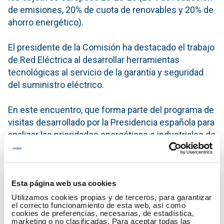
de emisiones, 20% de cuota de renovables y 20% de
ahorro energético).
El presidente de la Comisión ha destacado el trabajo
de Red Eléctrica al desarrollar herramientas
tecnológicas al servicio de la garantía y seguridad
del suministro eléctrico.
En este encuentro, que forma parte del programa de
visitas desarrollado por la Presidencia española para
analizar las prioridades energéticas e industriales de
la Unión Europea, los eurodiputados asistentes han
querido conocer el estado actual de las
interconexiones internacionales y la necesidad de
Esta página web usa cookies
aumentarlas y mejorarlas para desarrollar un
sistema eléctrico europeo más eficiente.
Utilizamos cookies propias y de terceros, para garantizar
el correcto funcionamiento de esta web, así como
cookies de preferencias, necesarias, de estadística,
marketing o no clasificadas. Para aceptar todas las
Además, se han interesado por las características