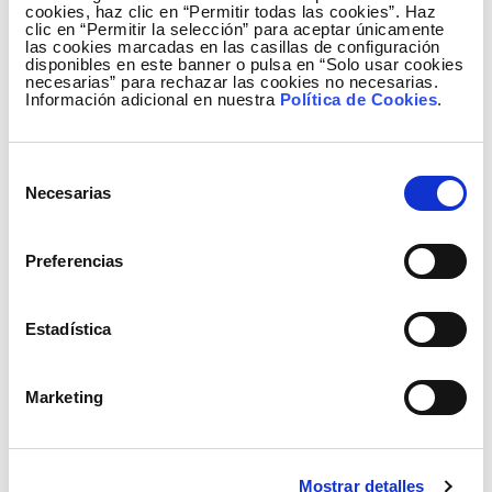
cookies, haz clic en “Permitir todas las cookies”. Haz
técnicas de la nueva interconexión con Francia y han
clic en “Permitir la selección” para aceptar únicamente
las cookies marcadas en las casillas de configuración
coincidido en considerar este proyecto como un
disponibles en este banner o pulsa en “Solo usar cookies
desafío tecnológico, a la vez que una prioridad para
necesarias” para rechazar las cookies no necesarias.
Información adicional en nuestra
Política de Cookies
.
Europa.
La delegación de la Comisión de Industria,
Selección
Investigación y Energía ha venido representada,
Necesarias
de
además de por su presidente, por los eurodiputados
consentimiento
Paul Rübig (Austria), António Fernando Correia
Preferencias
(Portugal), Norbert Glante (Alemania), Catherine
Trautmann (Francia), Vladko Todorov Panayotov
(Bulgaria), Reinhard Bütikofer (Alemania) y los
Estadística
españoles Pilar del Castillo, Alejo Vidal-Quadras,
Cristina Gutiérrez-Cortines, Teresa Riera, Maria Badia
Marketing
i Cutchet y Francisco Sosa Wagner.
Mostrar detalles