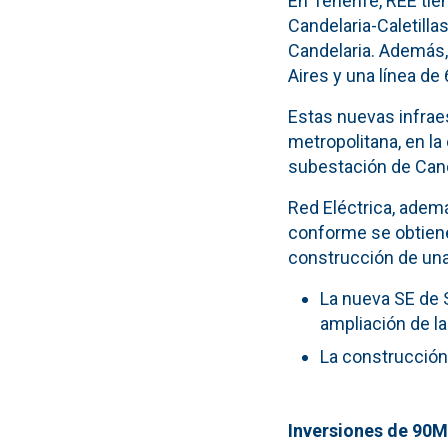
En Tenerife, REE tie
Candelaria-Caletillas
Candelaria. Además,
Aires y una línea de
Estas nuevas infraes
metropolitana, en la
subestación de Cand
Red Eléctrica, adem
conforme se obtiene
construcción de una 
La nueva SE de S
ampliación de la
La construcción 
Inversiones de 90M