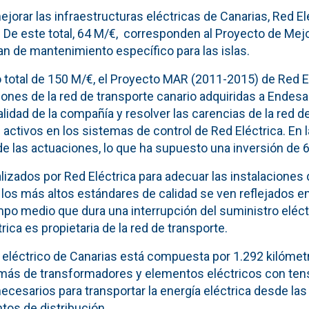
ejorar las infraestructuras eléctricas de Canarias, Red El
 De este total, 64 M/€, corresponden al Proyecto de Mej
an de mantenimiento específico para las islas.
total de 150 M/€, el Proyecto MAR (2011-2015) de Red E
iones de la red de transporte canario adquiridas a Endesa 
lidad de la compañía y resolver las carencias de la red de
activos en los sistemas de control de Red Eléctrica. En l
e las actuaciones, lo que ha supuesto una inversión de 
izados por Red Eléctrica para adecuar las instalaciones 
 los más altos estándares de calidad se ven reflejados e
po medio que dura una interrupción del suministro eléctr
ica es propietaria de la red de transporte.
 eléctrico de Canarias está compuesta por 1.292 kilómetr
más de transformadores y elementos eléctricos con tens
necesarios para transportar la energía eléctrica desde las
tos de distribución.