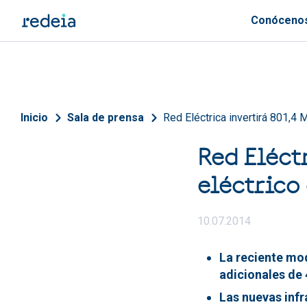
Pasar al contenido principal
Conóceno
Sobrescribir enlaces de 
Inicio
Sala de prensa
Red Eléctrica invertirá 801,4
Red Eléct
eléctrico
10.07.2014
La reciente mod
adicionales de
Las nuevas infr