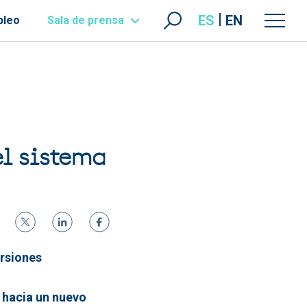
ES
EN
pleo
Sala de prensa
el sistema
ersiones
 hacia un nuevo