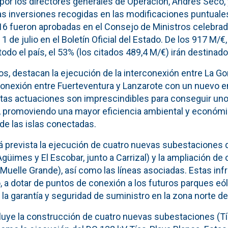
or los directores generales de Operación, Andrés Seco, 
s inversiones recogidas en las modificaciones puntuales 
6 fueron aprobadas en el Consejo de Ministros celebrad
 1 de julio en el Boletín Oficial del Estado. De los 917 M/
todo el país, el 53% (los citados 489,4 M/€) irán destinado
s, destacan la ejecución de la interconexión entre La Go
rconexión entre Fuerteventura y Lanzarote con un nuevo 
Estas actuaciones son imprescindibles para conseguir u
, promoviendo una mayor eficiencia ambiental y económi
 de las islas conectadas.
tá prevista la ejecución de cuatro nuevas subestaciones
Agüimes y El Escobar, junto a Carrizal) y la ampliación de 
 Muelle Grande), así como las líneas asociadas. Estas inf
o, a dotar de puntos de conexión a los futuros parques eóli
 la garantía y seguridad de suministro en la zona norte de l
luye la construcción de cuatro nuevas subestaciones (Tía