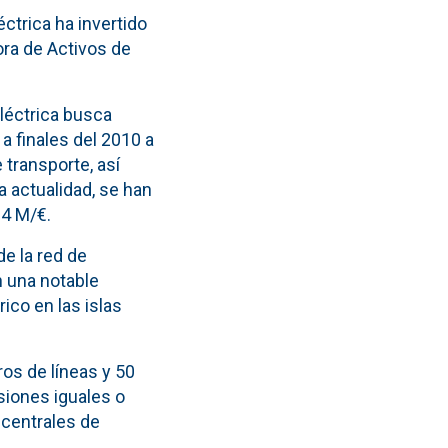
éctrica ha invertido
ora de Activos de
léctrica busca
a finales del 2010 a
 transporte, así
a actualidad, se han
64 M/€.
de la red de
n una notable
ico en las islas
os de líneas y 50
iones iguales o
 centrales de