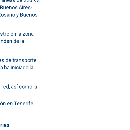
 líneas de 220 kV,
a Buenos Aires-
Rosario y Buenos
stro en la zona
enden de la
as de transporte
 ha iniciado la
 red, así como la
ón en Tenerife.
rias