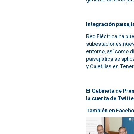
Integraci
ón paisají
Red Eléctrica ha pue
subestaciones nueva
entorno, así como d
paisajística se apli
y Caletillas en Tener
El Gabinete de Pren
la cuenta de Twitte
Tambi
én en Faceb