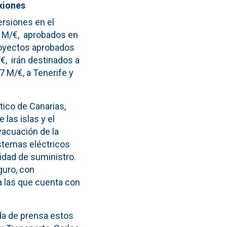
xiones
ersiones en el
2 M/€, aprobados en
royectos aprobados
€, irán destinados a
7 M/€, a Tenerife y
tico de Canarias,
 las islas y el
vacuación de la
istemas eléctricos
ridad de suministro.
guro, con
a las que cuenta con
da de prensa estos