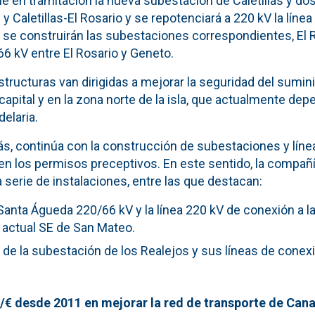
ne en tramitación la nueva subestación de Caletillas y dos
 y Caletillas-El Rosario y se repotenciará a 220 kV la líne
 se construirán las subestaciones correspondientes, El 
 66 kV entre El Rosario y Geneto.
tructuras van dirigidas a mejorar la seguridad del sumini
 capital y en la zona norte de la isla, que actualmente dep
elaria.
ás, continúa con la construcción de subestaciones y líne
n los permisos preceptivos. En este sentido, la compañía
serie de instalaciones, entre las que destacan:
anta Águeda 220/66 kV y la línea 220 kV de conexión a la
 actual SE de San Mateo.
de la subestación de los Realejos y sus líneas de conexi
/€ desde 2011 en mejorar la red de transporte de Cana