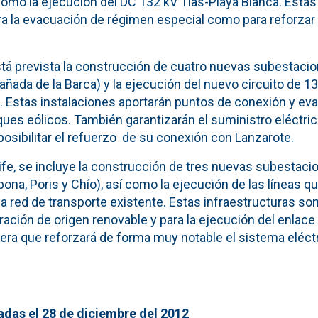
 como la ejecución del DC 132 kV Tías-Playa Blanca. Esta
a la evacuación de régimen especial como para reforzar e
tá prevista la construcción de cuatro nuevas subestacion
Cañada de la Barca) y la ejecución del nuevo circuito de 1
va. Estas instalaciones aportarán puntos de conexión y ev
ques eólicos. También garantizarán el suministro eléctric
posibilitar el refuerzo de su conexión con Lanzarote.
ife, se incluye la construcción de tres nuevas subestaci
Abona, Poris y Chío), así como la ejecución de las líneas 
 red de transporte existente. Estas infraestructuras son
ación de origen renovable y para la ejecución del enlac
era que reforzará de forma muy notable el sistema eléctr
das el 28 de diciembre del 2012