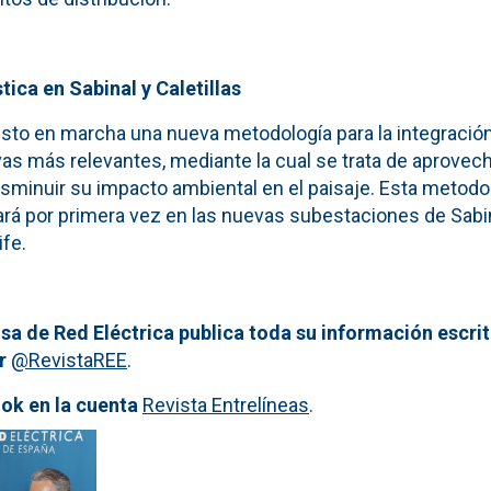
stica en Sabinal y Caletillas
sto en marcha una nueva metodología para la integración 
s más relevantes, mediante la cual se trata de aprovech
isminuir su impacto ambiental en el paisaje. Esta metodo
cará por primera vez en las nuevas subestaciones de Sabi
ife.
sa de Red El
é
ctrica publica toda su informaci
ó
n escri
r
@RevistaREE
.
ook
en la cuenta
Revista Entrelíneas
.