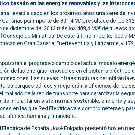
ico basado en las energías renovables y las intercone
aña llevará a cabo en los próximos años una serie de inv
e Canarias por importe de 801,4 M/€, resultado de los 31
rio de diciembre del 2012 más los 489,4 M/€ de nuevos p
l Consejo de Ministros. De este último importe, 309,7 M/
ctricas en Gran Canaria, Fuerteventura y Lanzarote, y 179,
mpulsarán el progresivo cambio del actual modelo energé
ción de las energías renovables en el sistema eléctrico de
rconexiones. Las nuevas infraestructuras permitirán la e
turos parques eólicos y mejorarán la eficiencia de los s
el mallado de la red de transporte para garantizar la segu
iva, de implantar un sistema más sostenible, eficiente y se
ones en las que Red Eléctrica va a comprometerse y par
ad técnica, humana y financiera.
d Eléctrica de España, José Folgado, presentó hoy en rue