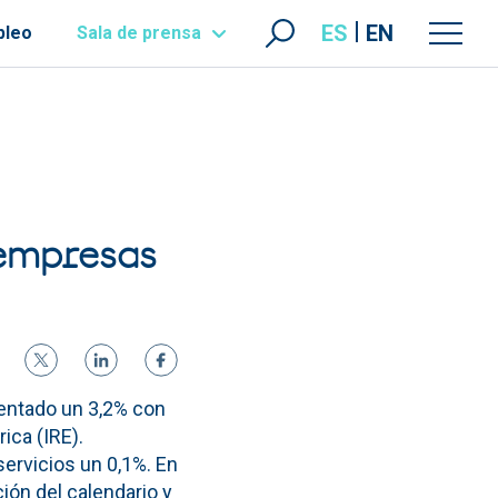
ES
EN
pleo
Sala de prensa
 empresas
entado un 3,2% con
ica (IRE).
servicios un 0,1%. En
ión del calendario y