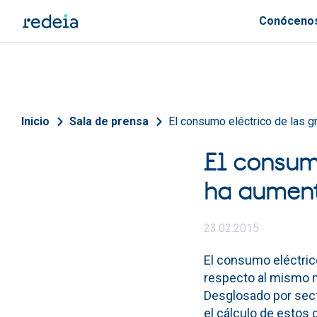
Pasar al contenido principal
Conóceno
Sobrescribir enlaces de 
Inicio
Sala de prensa
El consumo eléctrico de las 
El consum
ha aument
23.02.2015
El consumo eléctri
respecto al mismo me
Desglosado por secto
el cálculo de estos 