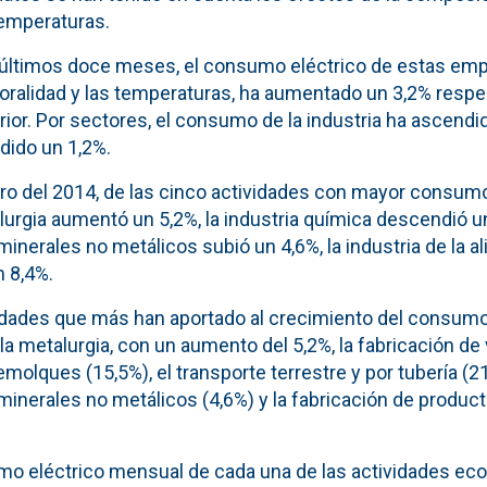
temperaturas.
s últimos doce meses, el consumo eléctrico de estas em
aboralidad y las temperaturas, ha aumentado un 3,2% resp
rior. Por sectores, el consumo de la industria ha ascendid
dido un 1,2%.
 del 2014, de las cinco actividades con mayor consumo 
rgia aumentó un 5,2%, la industria química descendió un 
inerales no metálicos subió un 4,6%, la industria de la a
n 8,4%.
idades que más han aportado al crecimiento del consumo
a metalurgia, con un aumento del 5,2%, la fabricación de
olques (15,5%), el transporte terrestre y por tubería (21,
minerales no metálicos (4,6%) y la fabricación de produc
mo eléctrico mensual de cada una de las actividades e