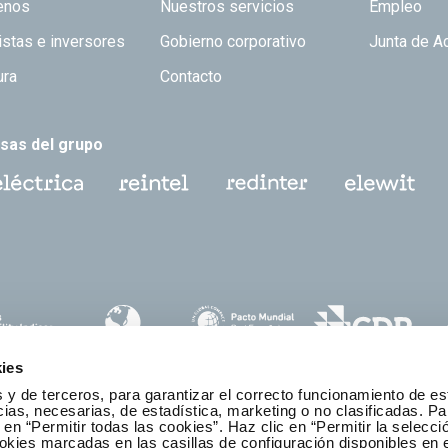
 TOP
enos
Nuestros servicios
Empleo
istas e inversores
Gobierno corporativo
Junta de A
ura
Contacto
sas del grupo
ies
 y de terceros, para garantizar el correcto funcionamiento de es
as, necesarias, de estadística, marketing o no clasificadas. Pa
 en “Permitir todas las cookies”. Haz clic en “Permitir la selecci
okies marcadas en las casillas de configuración disponibles en 