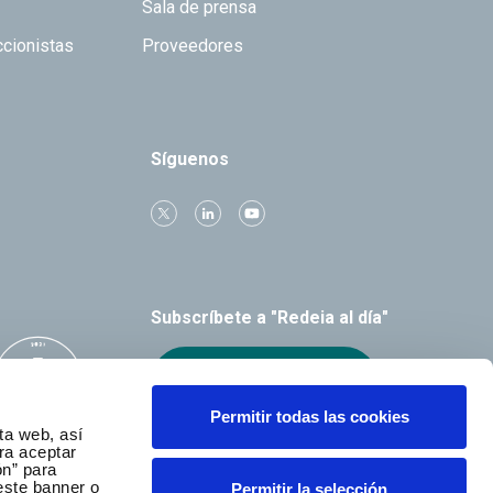
Sala de prensa
ccionistas
Proveedores
Síguenos
Subscríbete a "Redeia al día"
Recibe el boletín
Permitir todas las cookies
ta web, así
ra aceptar
ón” para
este banner o
Permitir la selección