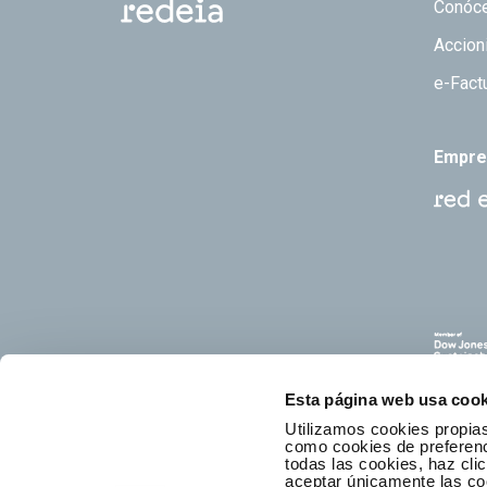
Footer
Conóc
Accion
e-Fact
Empre
Esta página web usa cook
Utilizamos cookies propias
como cookies de preferenci
todas las cookies, haz clic
aceptar únicamente las co