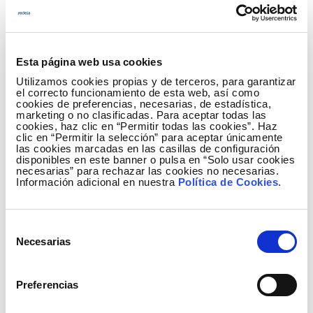
Otras nuevas iniciativas identificadas
Junto con los proyectos distinguidos, Red Eléctrica
Esta página web usa cookies
eficiente ha identificado tres iniciativas más que se
Utilizamos cookies propias y de terceros, para garantizar
suman al compromiso de compañía con la eficiencia
el correcto funcionamiento de esta web, así como
energética y la sostenibilidad.
cookies de preferencias, necesarias, de estadística,
marketing o no clasificadas. Para aceptar todas las
cookies, haz clic en “Permitir todas las cookies”. Haz
En la categoría de implantación de medidas, el
clic en “Permitir la selección” para aceptar únicamente
proyecto
Eficiencia en el CPD de Baleares
realiza
las cookies marcadas en las casillas de configuración
disponibles en este banner o pulsa en “Solo usar cookies
auditorías energéticas continuas de los dos Centros
necesarias” para rechazar las cookies no necesarias.
de Procesamiento de Datos (CPD) ubicados en la
Información adicional en nuestra
Política de Cookies
.
sede de Red Eléctrica de España en Palma de
Mallorca, para lograr una mayor eficiencia y
Selección
sostenibilidad en estas instalaciones.
Necesarias
de
consentimiento
Por otro lado, en la categoría de Innovación, se han
identificado dos proyectos. El primero,
Centro de
Preferencias
Control de Vehículo Eléctrico (CECOVEL)
, es el centro