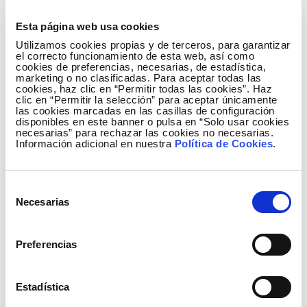
Giulio Verne y el noruego Skagerrak.
Esta página web usa cookies
Finalizadas las labores de tendido de los cables y
Utilizamos cookies propias y de terceros, para garantizar
el correcto funcionamiento de esta web, así como
construidas las estaciones de conversión de
cookies de preferencias, necesarias, de estadística,
corriente continua a alterna en ambos extremos,
marketing o no clasificadas. Para aceptar todas las
cookies, haz clic en “Permitir todas las cookies”. Haz
todas las infraestructuras se sometieron a revisión
clic en “Permitir la selección” para aceptar únicamente
y examen, y posteriormente se iniciaron las pruebas
las cookies marcadas en las casillas de configuración
disponibles en este banner o pulsa en “Solo usar cookies
técnicas de recepción correspondientes al extremo
necesarias” para rechazar las cookies no necesarias.
Información adicional en nuestra
Política de Cookies
.
balear con ensayos de conexión a la red de
transporte de Mallorca y al sistema eléctrico
peninsular.
Selección
Necesarias
de
Beneficios para Baleares
consentimiento
La interconexión eléctrica entre la Península y
Preferencias
Baleares reportará grandes beneficios al sistema
eléctrico balear, al tratarse de una infraestructura de
carácter estratégico que proporcionará el
Estadística
equivalente al 25% de la electricidad que se