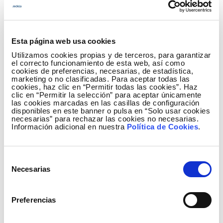
próximos dos años.
Cuenta de resultados
Esta página web usa cookies
Utilizamos cookies propias y de terceros, para garantizar
el correcto funcionamiento de esta web, así como
cookies de preferencias, necesarias, de estadística,
marketing o no clasificadas. Para aceptar todas las
cookies, haz clic en “Permitir todas las cookies”. Haz
clic en “Permitir la selección” para aceptar únicamente
las cookies marcadas en las casillas de configuración
disponibles en este banner o pulsa en “Solo usar cookies
Hechos significativos
necesarias” para rechazar las cookies no necesarias.
Información adicional en nuestra
Política de Cookies
.
Este mismo mes de febrero Red Eléctrica ha
realizado una emisión de bonos, por importe de 250
millones de euros y vencimiento en abril del 2020.
Selección
Con esta operación la compañía completa la
Necesarias
de
refinanciación de las necesidades del 2012, 2013 y
consentimiento
2014.
Preferencias
Red Eléctrica mantiene una calificación crediticia de