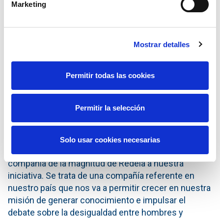
Marketing
mujeres cuando se buscan estos perfiles y está
apoyando diferentes iniciativas que fomentan la
incorporación de las más jóvenes a las carreras
científicas y tecnológicas, como es el concurso
Mostrar detalles
RedeSTEAM, en el marco de la Alianza STEAM por el
talento femenino del Ministerio de Educación y
Permitir todas las cookies
Formación Profesional.
Por su parte, Marieta Jiménez, presidenta de
Permitir la selección
ClosinGap y presidenta europea de Merck
Healthcare, ha querido mostrar su satisfacción por
la incorporación de Redeia a la iniciativa. “Desde
Solo usar cookies necesarias
ClosinGap nos enorgullece la entrada de una
compañía de la magnitud de Redeia a nuestra
iniciativa. Se trata de una compañía referente en
nuestro país que nos va a permitir crecer en nuestra
misión de generar conocimiento e impulsar el
debate sobre la desigualdad entre hombres y