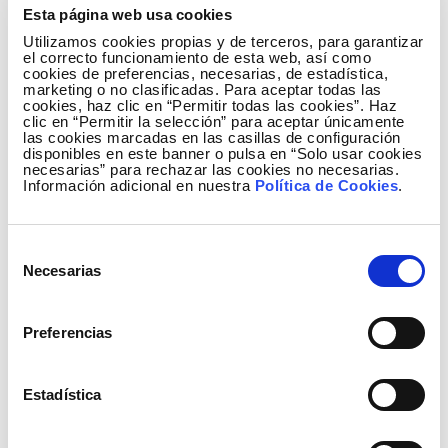
Esta página web usa cookies
Además, ha destacado la importancia de “promover
Utilizamos cookies propias y de terceros, para garantizar
el talento femenino en las disciplinas STEAM desde
el correcto funcionamiento de esta web, así como
las primeras etapas de formación” y la evidencia de
cookies de preferencias, necesarias, de estadística,
marketing o no clasificadas. Para aceptar todas las
que “la presencia femenina hace más rentables e
cookies, haz clic en “Permitir todas las cookies”. Haz
innovadoras a las empresas, aumentando su
clic en “Permitir la selección” para aceptar únicamente
las cookies marcadas en las casillas de configuración
capacidad de generar un impacto económico y
disponibles en este banner o pulsa en “Solo usar cookies
necesarias” para rechazar las cookies no necesarias.
social positivos”.
Información adicional en nuestra
Política de Cookies
.
Entre los objetivos actuales de Redeia en materia de
igualdad de género destacan dos: crecer del actual
Selección
35,3% de directivas al 50% en 2030 y aumentar la
Necesarias
de
presencia femenina en puestos técnicos muy
consentimiento
masculinizados. Para lograr el primero, la compañía
Preferencias
está desarrollando acciones formativas, de
sensibilización y acompañamiento a través de un
programa llamado “Gestión de la diversidad y
Estadística
liderazgo femenino”; mientras que para el segundo,
Redeia tiene medidas a favor de la contratación de