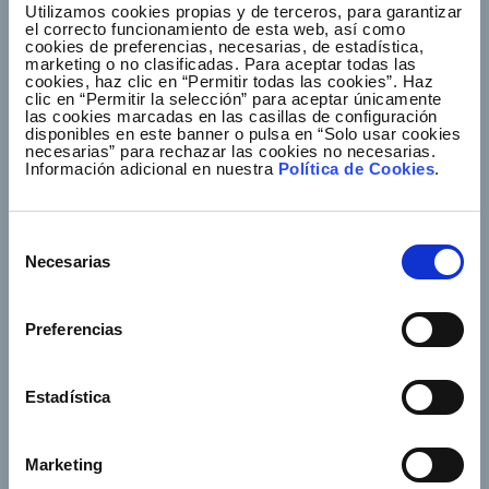
Utilizamos cookies propias y de terceros, para garantizar
el correcto funcionamiento de esta web, así como
cookies de preferencias, necesarias, de estadística,
marketing o no clasificadas. Para aceptar todas las
cookies, haz clic en “Permitir todas las cookies”. Haz
Footer TOP
clic en “Permitir la selección” para aceptar únicamente
About us
Our services
las cookies marcadas en las casillas de configuración
disponibles en este banner o pulsa en “Solo usar cookies
Jobs
Press office
necesarias” para rechazar las cookies no necesarias.
Información adicional en nuestra
Política de Cookies
.
Shareholders and
Corporate Governance
investors
Annual General
Suppliers
Selección
Shareholders’ Meeting
Necesarias
de
consentimiento
e-Factura
Contact
Preferencias
Our companies
Estadística
Marketing