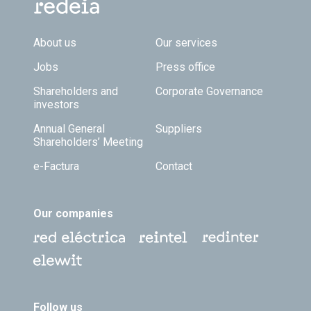
Footer TOP
About us
Our services
Jobs
Press office
Shareholders and
Corporate Governance
investors
Annual General
Suppliers
Shareholders’ Meeting
e-Factura
Contact
Our companies
Follow us