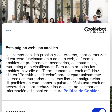
Esta página web usa cookies
Utilizamos cookies propias y de terceros, para garantizar
el correcto funcionamiento de esta web, así como
Redeia, the Centre d'Estudis Avançats de Blanes
cookies de preferencias, necesarias, de estadística,
(CEAB-CSIC) and the Institut Menorquí d’Estudis
marketing o no clasificadas. Para aceptar todas las
cookies, haz clic en “Permitir todas las cookies”. Haz
join forces to protect macroalgae in Menorca
clic en “Permitir la selección” para aceptar únicamente
las cookies marcadas en las casillas de configuración
disponibles en este banner o pulsa en “Solo usar cookies
necesarias” para rechazar las cookies no necesarias.
Información adicional en nuestra
Política de Cookies
.
Selección