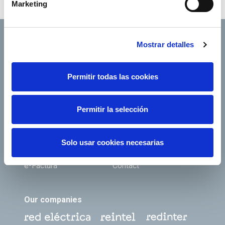
Marketing
Mostrar detalles
Footer TOP
About us
Our services
Permitir todas las cookies
Jobs
Press office
Permitir la selección
Shareholders and
Corporate Governance
investors
Annual General
Suppliers
Solo usar cookies necesarias
Shareholders’ Meeting
e-Factura
Contact
Our companies