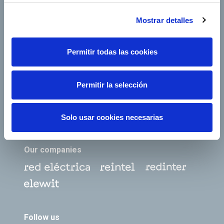
Mostrar detalles
Footer TOP
About us
Our services
Jobs
Press office
Permitir todas las cookies
Shareholders and
Corporate Governance
investors
Permitir la selección
Annual General
Suppliers
Shareholders’ Meeting
e-Factura
Contact
Solo usar cookies necesarias
Our companies
Follow us